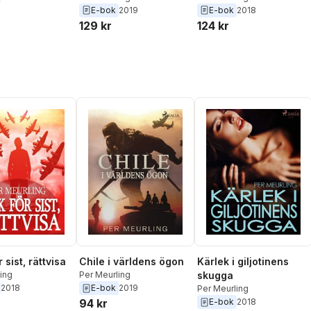
E-bok
2019
E-bok
2018
129 kr
124 kr
 sist, rättvisa
Chile i världens ögon
Kärlek i giljotinens
ing
Per Meurling
skugga
2018
E-bok
2019
Per Meurling
94 kr
E-bok
2018