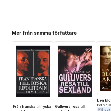
Hoppa över listan
Mer från samma författare
Den blo
Per Meurl
Från franska till ryska
Gullivers resa till
E-bok