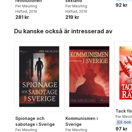
revolutionen
sexland
92 kr
Per Meurling
Per Meurling
Häftad
, 2019
Häftad
, 2019
281 kr
219 kr
Hoppa över listan
Du kanske också är intresserad av
Tack för
Per Meurl
Spionage och
Kommunismen i
E-bok
sabotage i Sverige
Sverige
97 kr
Per Meurling
Per Meurling