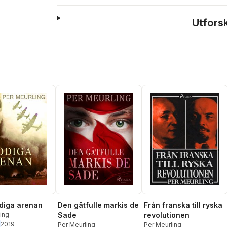
Utfors
diga arenan
Den gåtfulle markis de
Från franska till ryska
ing
Sade
revolutionen
2019
Per Meurling
Per Meurling