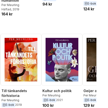
humanism
94 kr
E-bok
2018
Per Meurling
124 kr
Häftad
, 2019
164 kr
Till tänkandets
Kultur och politik
Geijer och Ma
förhistoria
Per Meurling
Per Meurling
E-bok
2021
E-bok
2018
Per Meurling
E-bok
2019
100 kr
129 kr