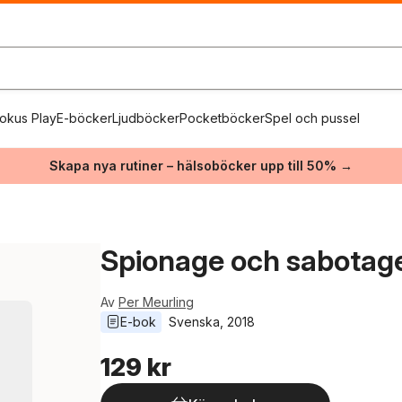
okus Play
E-böcker
Ljudböcker
Pocketböcker
Spel och pussel
Skapa nya rutiner – hälsoböcker upp till 50% →
Spionage och sabotage
Av
Per Meurling
E-bok
Svenska
, 
2018
129 kr