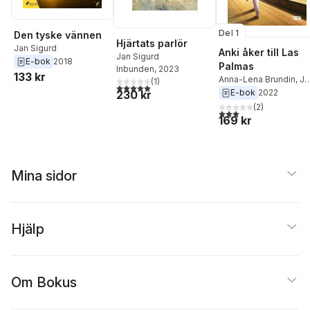
Del 1
Den tyske vännen
Hjärtats parlör
Jan Sigurd
Anki åker till Las
Jan Sigurd
E-bok
2018
Palmas
Inbunden
, 2023
133 kr
Anna-Lena Brundin
,
Ja
(
1
)
5,0
utav 5 stjärnor. Totalt antal röster:
Sigurd
E-bok
2022
230 kr
(
2
)
3,0
utav 5 stjärnor. Tota
169 kr
Mina sidor
Hjälp
Om Bokus