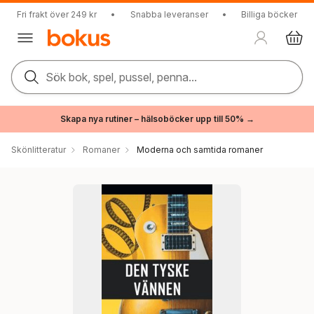
Fri frakt över 249 kr
•
Snabba leveranser
•
Billiga böcker
Sök bok, spel, pussel, penna...
Skapa nya rutiner – hälsoböcker upp till 50% →
Skönlitteratur
Romaner
Moderna och samtida romaner