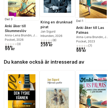
Del 3
Del 1
Kring en drunknad
Anki åker till
pirat
Anki åker till Las
Skummeslöv
Jan Sigurd
Palmas
Anna-Lena Brundin
,
Jan
Inbunden
, 2026
Anna-Lena Brundin
,
Ja
Sigurd
Pocket
, 2026
(
8
)
Sigurd
Pocket
, 2023
4,5
utav 5 stjärnor. Totalt antal röster:
(
3
)
239 kr
(
7
)
3,3
utav 5 stjärnor. Totalt antal röster:
3,6
utav 5 stjärnor. Tota
99 kr
99 kr
Hoppa över listan
Du kanske också är intresserad av