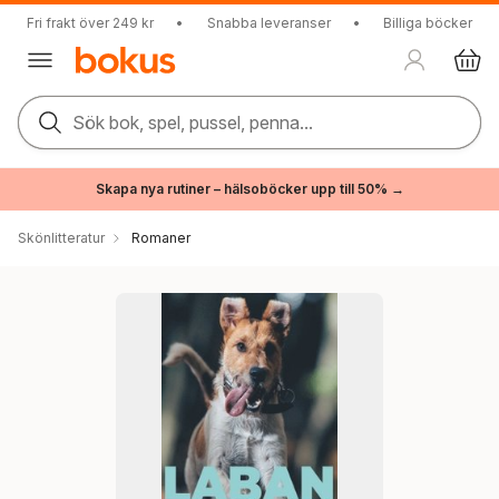
Fri frakt över 249 kr
•
Snabba leveranser
•
Billiga böcker
Sök bok, spel, pussel, penna...
Skapa nya rutiner – hälsoböcker upp till 50% →
Skönlitteratur
Romaner