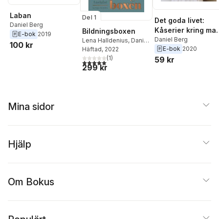
Laban
Del 1
Det goda livet:
Daniel Berg
Kåserier kring mat
Bildningsboxen
E-bok
2019
dryck & musik
Daniel Berg
Lena Halldenius
,
Daniel
100 kr
E-bok
2020
Berg
Häftad
,
David Larsson
, 2022
Heidenblad
(
1
)
,
Karin
59 kr
5,0
utav 5 stjärnor. Totalt antal röster:
299 kr
Dirke
,
Anna Blennow
Mina sidor
Hjälp
Om Bokus