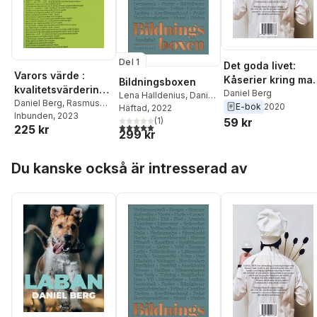
Del 1
Det goda livet:
Varors värde :
Kåserier kring mat
Bildningsboxen
kvalitetsvärderinga
dryck & musik
Daniel Berg
Lena Halldenius
,
Daniel
r i
Daniel Berg
,
Rasmus
E-bok
2020
Berg
Häftad
,
David Larsson
, 2022
Fleischer
Inbunden
, 2023
konsumentprisinde
Heidenblad
(
1
)
,
Karin
59 kr
5,0
utav 5 stjärnor. Totalt antal röster:
225 kr
x under 1900-talet
299 kr
Dirke
,
Anna Blennow
Hoppa över listan
Du kanske också är intresserad av