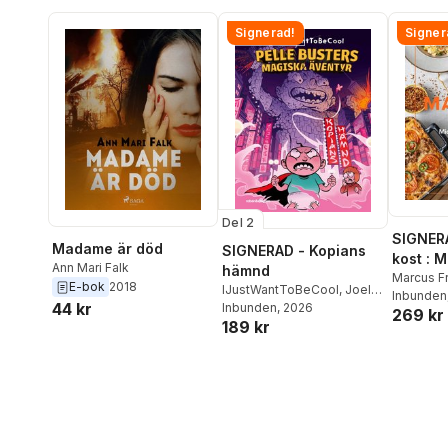
Signerad!
Signer
Del 2
SIGNER
Madame är död
SIGNERAD - Kopians
kost : 
Ann Mari Falk
hämnd
matlådo
Marcus F
E-bok
2018
IJustWantToBeCool
,
Joel
Inbunden
44 kr
Adolphson
Inbunden
, 2026
,
Emil Ejdemo
269 kr
189 kr
Beer
,
Victor Beer