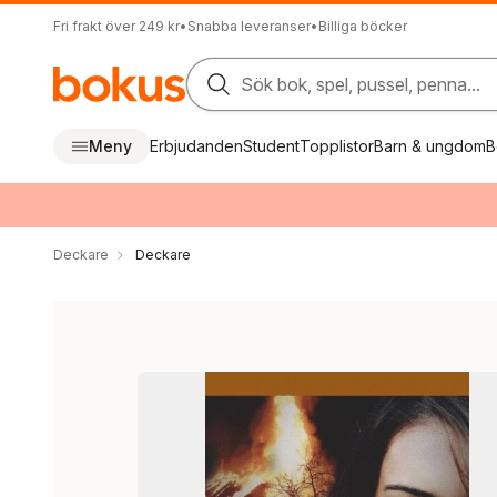
Fri frakt över 249 kr
•
Snabba leveranser
•
Billiga böcker
Sök bok, spel, pussel, penna...
Meny
Erbjudanden
Student
Topplistor
Barn & ungdom
B
Deckare
Deckare