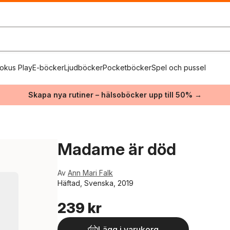
okus Play
E-böcker
Ljudböcker
Pocketböcker
Spel och pussel
Skapa nya rutiner – hälsoböcker upp till 50% →
Madame är död
Av
Ann Mari Falk
Häftad, Svenska, 2019
239 kr
Lägg i varukorg