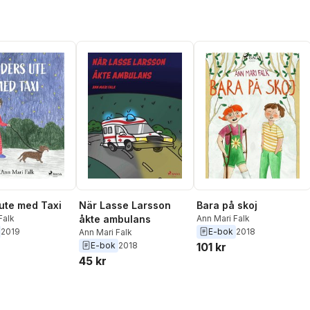
ute med Taxi
När Lasse Larsson
Bara på skoj
Falk
åkte ambulans
Ann Mari Falk
2019
E-bok
2018
Ann Mari Falk
E-bok
2018
101 kr
45 kr