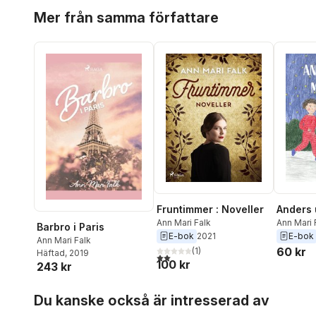
Hoppa över listan
Mer från samma författare
Fruntimmer : Noveller
Anders 
Ann Mari Falk
Ann Mari 
Barbro i Paris
E-bok
2021
E-bok
Ann Mari Falk
60 kr
(
1
)
Häftad
, 2019
2,0
utav 5 stjärnor. Totalt antal röster:
100 kr
243 kr
Hoppa över listan
Du kanske också är intresserad av