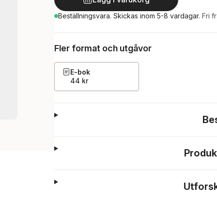
Beställningsvara.
Skickas
inom 5-8 vardagar
.
Fri f
Fler format och utgåvor
E-bok
44 kr
Be
Produk
Utfors