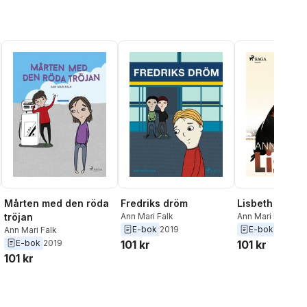
Mårten med den röda
Fredriks dröm
Lisbeth
tröjan
Ann Mari Falk
Ann Mari Falk
E-bok
2019
E-bok
2018
Ann Mari Falk
E-bok
2019
101 kr
101 kr
101 kr