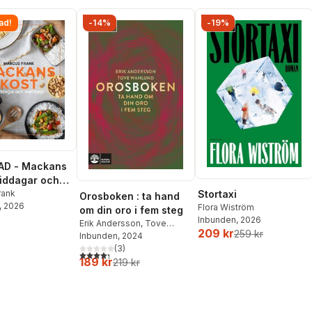
ad!
-14%
-19%
AD - Mackans
Middagar och
r
rank
Stortaxi
Orosboken : ta hand
, 2026
Flora Wiström
om din oro i fem steg
Inbunden
, 2026
Erik Andersson
,
Tove
209 kr
259 kr
Wahlund
Inbunden
, 2024
(
3
)
4,3
utav 5 stjärnor. Totalt antal röster:
189 kr
219 kr