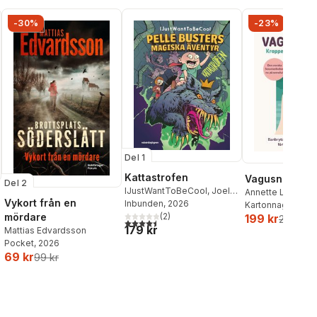
-30%
-23%
Del 1
Kattastrofen
Vagusnerven
Del 2
IJustWantToBeCool
,
Joel
Annette Løno
,
To
Vykort från en
Adolphson
Inbunden
, 2026
,
Emil Ejdemo
Kartonnage
, 202
Beer
,
Victor Beer
(
2
)
mördare
199 kr
259 kr
4,5
utav 5 stjärnor. Totalt antal röster:
179 kr
Mattias Edvardsson
Pocket
, 2026
69 kr
99 kr