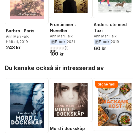
Fruntimmer :
Anders ute med
Noveller
Taxi
Barbro i Paris
Ann Mari Falk
Ann Mari Falk
Ann Mari Falk
E-bok
2021
E-bok
2019
Häftad
, 2019
243 kr
60 kr
(
1
)
2,0
utav 5 stjärnor. Totalt antal röster:
100 kr
Hoppa över listan
Du kanske också är intresserad av
Signerad!
Mord i dockskåp