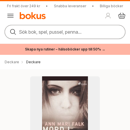
Fri frakt över 249 kr
•
Snabba leveranser
•
Billiga böcker
Sök bok, spel, pussel, penna...
Skapa nya rutiner – hälsoböcker upp till 50% →
Deckare
Deckare