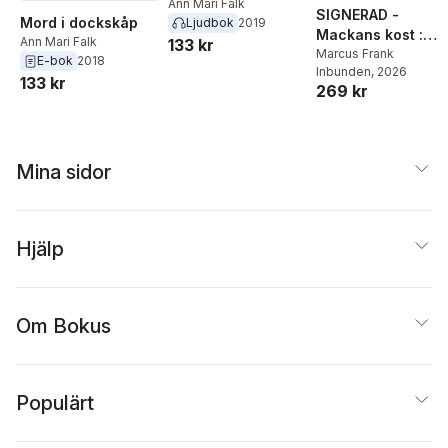
Ann Mari Falk
SIGNERAD -
Mord i dockskåp
Ljudbok
2019
Mackans kost :
Ann Mari Falk
133 kr
Middagar och
Marcus Frank
E-bok
2018
Inbunden
, 2026
matlådor
133 kr
269 kr
Mina sidor
Hjälp
Om Bokus
Populärt