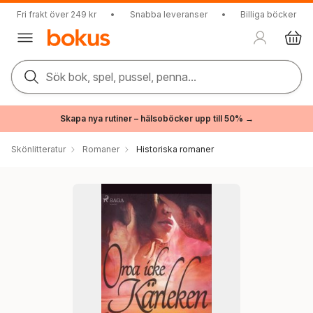
Fri frakt över 249 kr
•
Snabba leveranser
•
Billiga böcker
Sök bok, spel, pussel, penna...
Skapa nya rutiner – hälsoböcker upp till 50% →
Skönlitteratur
Romaner
Historiska romaner