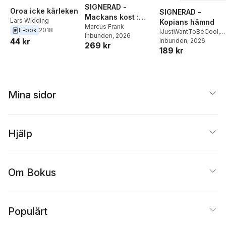
SIGNERAD -
Oroa icke kärleken
SIGNERAD -
Mackans kost :
Lars Widding
Kopians hämnd
Middagar och
Marcus Frank
E-bok
2018
IJustWantToBeCool
,
Inbunden
, 2026
matlådor
44 kr
Joel Adolphson
Inbunden
, 2026
,
Emil
269 kr
189 kr
Ejdemo Beer
,
Victor
Beer
Mina sidor
Hjälp
Om Bokus
Populärt