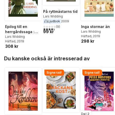
På ryttmästarns tid
Lars Widding
Ljudbok
2009
Epilog till en
Inga stormar än
(
9
)
4,4
utav 5 stjärnor. Totalt antal röster:
99 kr
herrgårdssaga :
Lars Widding
Häftad
, 2019
Lars Widding
Lars Widding
298 kr
Häftad
, 2019
berättar om Årsta-
308 kr
frun och hennes
värld
Hoppa över listan
Du kanske också är intresserad av
Signerad!
Signerad!
Del 2