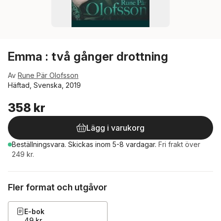
Emma : två gånger drottning
Av
Rune Pär Olofsson
Häftad, Svenska, 2019
358 kr
Lägg i varukorg
Beställningsvara.
Skickas
inom 5-8 vardagar
.
Fri frakt över
249 kr.
Fler format och utgåvor
E-bok
49 kr