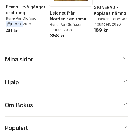
Emma - två gånger
SIGNERAD -
drottning
Lejonet från
Kopians hämnd
Rune Pär Olofsson
Norden : en roman
IJustWantToBeCool
,
E-bok
2018
Joel Adolphson
Inbunden
, 2026
,
Emil
kring Trettioåriga
Rune Pär Olofsson
189 kr
Ejdemo Beer
,
Victor
49 kr
Häftad
, 2018
kriget
Beer
358 kr
Mina sidor
Hjälp
Om Bokus
Populärt