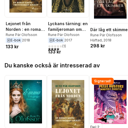
Lejonet från
Lyckans tärning: en
Norden : en roman
familjeroman om
Där låg ett skimme
kring Trettioåriga
Rune Pär Olofsson
ätterna Brahe och
Rune Pär Olofsson
Rune Pär Olofsson
E-bok
2018
E-bok
2017
Häftad
, 2018
kriget
Sparre 1574-1584
298 kr
133 kr
(
1
)
4,0
utav 5 stjärnor. Totalt antal röster:
133 kr
Hoppa över listan
Du kanske också är intresserad av
Signerad!
Del 2