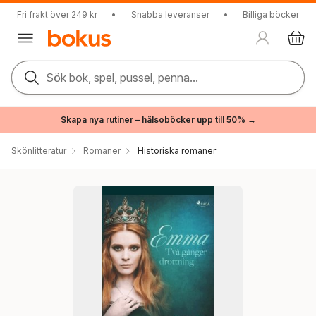
Fri frakt över 249 kr
•
Snabba leveranser
•
Billiga böcker
Sök bok, spel, pussel, penna...
Skapa nya rutiner – hälsoböcker upp till 50% →
Skönlitteratur
Romaner
Historiska romaner