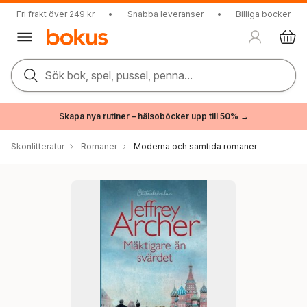
Fri frakt över 249 kr
•
Snabba leveranser
•
Billiga böcker
Sök bok, spel, pussel, penna...
Skapa nya rutiner – hälsoböcker upp till 50% →
Skönlitteratur
Romaner
Moderna och samtida romaner