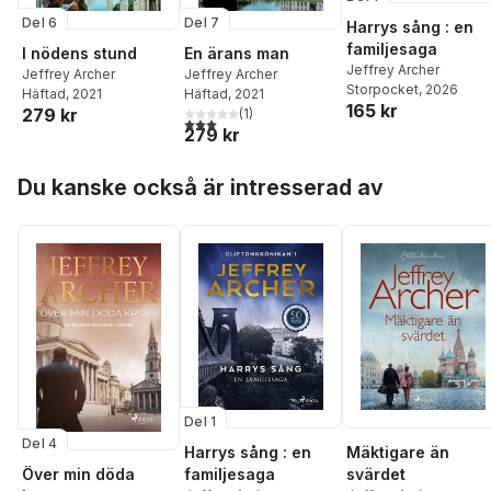
Del 6
Del 7
Harrys sång : en
familjesaga
I nödens stund
En ärans man
Jeffrey Archer
Jeffrey Archer
Jeffrey Archer
Storpocket
, 2026
Häftad
, 2021
Häftad
, 2021
165 kr
279 kr
(
1
)
3,0
utav 5 stjärnor. Totalt antal röster:
279 kr
Hoppa över listan
Du kanske också är intresserad av
Del 1
Del 4
Harrys sång : en
Mäktigare än
familjesaga
svärdet
Över min döda