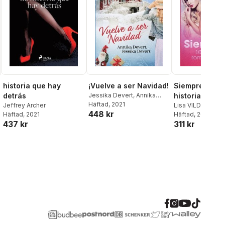
historia que hay
¡Vuelve a ser Navidad!
Siempre fiel -
detrás
Jessika Devert
,
Annika
historias de 
Devert
Häftad
, 2021
Jeffrey Archer
erótico
Lisa VILD
448 kr
Häftad
, 2021
Häftad
, 2022
437 kr
311 kr