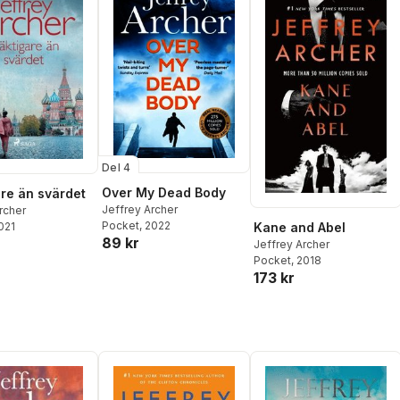
Del 4
Over My Dead Body
re än svärdet
Jeffrey Archer
rcher
Pocket
, 2022
Kane and Abel
2021
89 kr
Jeffrey Archer
Pocket
, 2018
173 kr