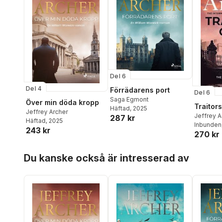
Del 6
Del 4
Förrädarens port
Del 6
Saga Egmont
Över min döda kropp
Traitor
Häftad
, 2025
Jeffrey Archer
Jeffrey A
287 kr
Häftad
, 2025
Inbunden
243 kr
270 kr
Hoppa över listan
Du kanske också är intresserad av