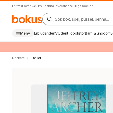
Fri frakt över 249 kr
•
Snabba leveranser
•
Billiga böcker
Sök bok, spel, pussel, penna...
Meny
Erbjudanden
Student
Topplistor
Barn & ungdom
B
Deckare
Thriller