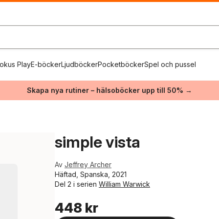
okus Play
E-böcker
Ljudböcker
Pocketböcker
Spel och pussel
Skapa nya rutiner – hälsoböcker upp till 50% →
simple vista
Av
Jeffrey Archer
Häftad, Spanska, 2021
Del 2 i serien
William Warwick
448 kr