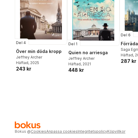
Del 6
Del 4
Förräda
Del 1
Saga Eg
Över min döda kropp
Quien no arriesga
Häftad
, 
Jeffrey Archer
Jeffrey Archer
287 kr
Häftad
, 2025
Häftad
, 2021
243 kr
448 kr
Bokus
@
Cookies
Anpassa cookies
Integritetspolicy
Köpvillkor