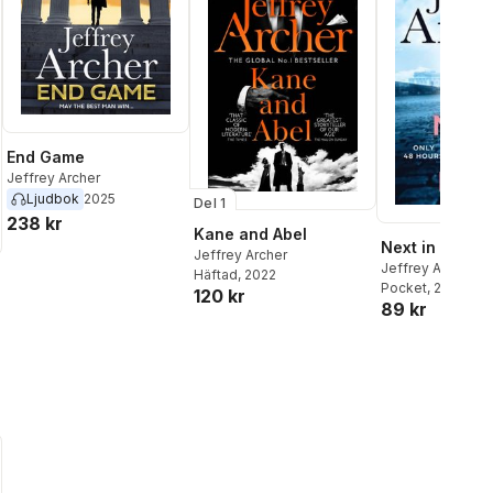
End Game
Jeffrey Archer
Ljudbok
2025
Del 1
238 kr
Kane and Abel
Next in Line
Jeffrey Archer
Jeffrey Archer
Häftad
, 2022
Pocket
, 2023
120 kr
89 kr