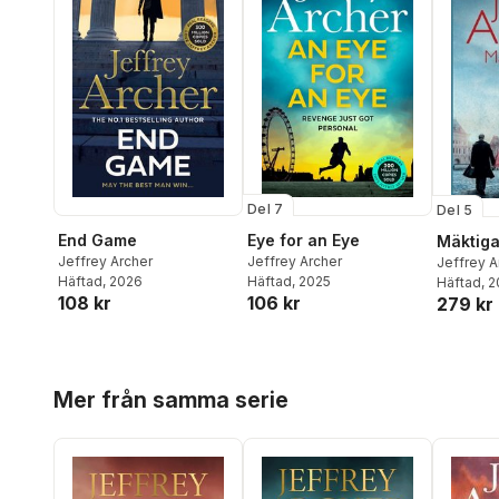
Del 7
Del 5
End Game
Eye for an Eye
Mäktiga
Jeffrey Archer
Jeffrey Archer
Jeffrey A
Häftad
, 2026
Häftad
, 2025
Häftad
, 
108 kr
106 kr
279 kr
Hoppa över listan
Mer från samma serie