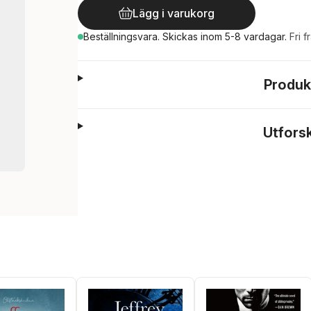
Lägg i varukorg
Beställningsvara.
Skickas
inom 5-8 vardagar
.
Fri f
Produk
Utfors