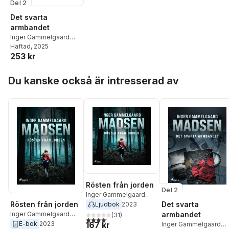
Del 2
Det svarta
armbandet
Inger Gammelgaard
Madsen
Häftad
, 2025
253 kr
Hoppa över listan
Du kanske också är intresserad av
Rösten från jorden
Del 2
Inger Gammelgaard
Madsen
Rösten från jorden
Det svarta
Ljudbok
2023
Inger Gammelgaard
armbandet
(
31
)
4,2
utav 5 stjärnor. Totalt antal röster:
Madsen
167 kr
E-bok
2023
Inger Gammelgaard