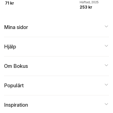
Madsen
Häftad
, 2025
71 kr
253 kr
Mina sidor
Hjälp
Om Bokus
Populärt
Inspiration