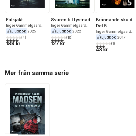
Falkjakt
Svuren till tystnad
Brännande skuld:
Inger Gammelgaard
Inger Gammelgaard
Del 5
Madsen
Madsen
Ljudbok
2025
Ljudbok
2022
Inger Gammelgaard
Madsen
Ljudbok
2017
(
4
)
(
10
)
4,3
utav 5 stjärnor. Totalt antal röster:
4,3
utav 5 stjärnor. Totalt antal röster:
189 kr
127 kr
(
1
)
3,0
utav 5 stjärnor. Tota
43 kr
Hoppa över listan
Mer från samma serie