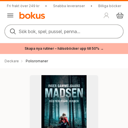
Fri frakt över 249 kr
•
Snabba leveranser
•
Billiga böcker
Sök bok, spel, pussel, penna...
Skapa nya rutiner – hälsoböcker upp till 50% →
Deckare
Polisromaner