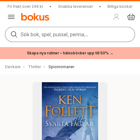
Fri frakt över 249 kr
•
Snabba leveranser
•
Billiga böcker
Sök bok, spel, pussel, penna...
Skapa nya rutiner – hälsoböcker upp till 50% →
Deckare
Thriller
Spionromaner