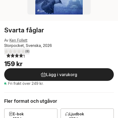
Svarta fåglar
Av
Ken Follett
Storpocket, Svenska, 2026
(
8
)
4,3
utav 5 stjärnor. Totalt antal röster:
159 kr
Lägg i varukorg
.
Fri frakt över 249 kr.
Fler format och utgåvor
E-bok
Ljudbok