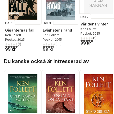
Del 2
Del 1
Del 3
Världens vinter
Ken Follett
Giganternas fall
Evighetens rand
Pocket
, 2025
Ken Follett
Ken Follett
(
1
)
Pocket
, 2025
Pocket
, 2015
5,0
utav 5 stjärnor. Tota
99 kr
(
1
)
(
60
)
5,0
utav 5 stjärnor. Totalt antal röster:
4,4
utav 5 stjärnor. Totalt antal röster:
99 kr
99 kr
Hoppa över listan
Du kanske också är intresserad av