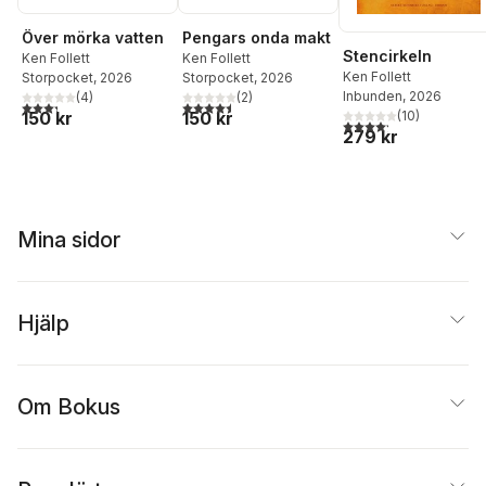
Över mörka vatten
Pengars onda makt
Stencirkeln
Ken Follett
Ken Follett
Ken Follett
Storpocket
, 2026
Storpocket
, 2026
Inbunden
, 2026
(
4
)
(
2
)
3,3
utav 5 stjärnor. Totalt antal röster:
4,5
utav 5 stjärnor. Totalt antal röster:
(
10
)
150 kr
150 kr
4,2
utav 5 stjärnor. Tota
279 kr
Mina sidor
Hjälp
Om Bokus