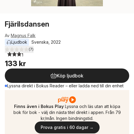
Fjärilsdansen
Av
Magnus Falk
Ljudbok
Svenska
, 
2022
(
7
)
3,3
utav 5 stjärnor. Totalt antal röster:
133 kr
Köp ljudbok
Lyssna direkt i Bokus Reader – eller ladda ned till din enhet
Finns även i Bokus Play
Lyssna och läs utan att köpa
bok för bok - välj din nästa titel direkt i appen. Från 79
kr/mån. Ingen bindningstid.
Prova gratis i 60 dagar →