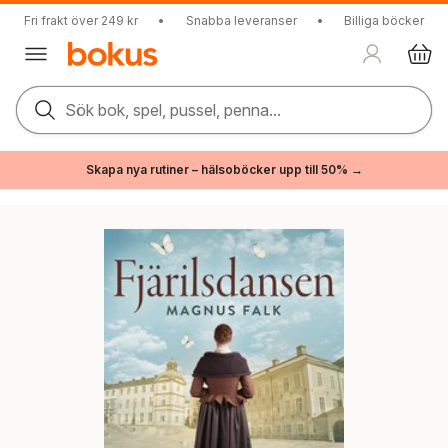
Fri frakt över 249 kr
•
Snabba leveranser
•
Billiga böcker
Sök bok, spel, pussel, penna...
Skapa nya rutiner – hälsoböcker upp till 50% →