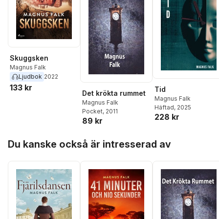
Skuggsken
Magnus Falk
Ljudbok
2022
133 kr
Tid
Det krökta rummet
Magnus Falk
Magnus Falk
Häftad
, 2025
Pocket
, 2011
228 kr
89 kr
Hoppa över listan
Du kanske också är intresserad av