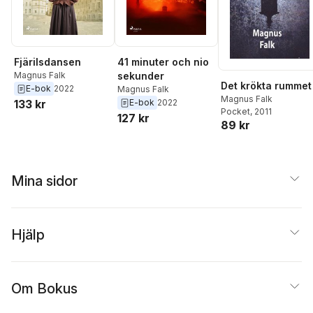
Fjärilsdansen
41 minuter och nio
Magnus Falk
sekunder
Det krökta rummet
E-bok
2022
Magnus Falk
Magnus Falk
133 kr
E-bok
2022
Pocket
, 2011
127 kr
89 kr
Mina sidor
Hjälp
Om Bokus