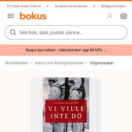
Fri frakt över 249 kr
•
Snabba leveranser
•
Billiga böcker
Sök bok, spel, pussel, penna...
Skapa nya rutiner – hälsoböcker upp till 50% →
Skönlitteratur
Action och Äventyrsromaner
Krigsromaner