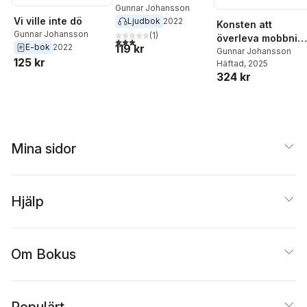
Svensson
,
Magnus
Gunnar Johansson
Tideman
,
Karin Weman
Vi ville inte dö
Ljudbok
2022
Konsten att
Josefsson
,
Kristina
Gunnar Johansson
(
1
)
överleva mobbnin
3,0
utav 5 stjärnor. Totalt antal röster:
Ziegert
119 kr
E-bok
2022
: att gå vidare när
Gunnar Johansson
125 kr
Häftad
, 2025
jobbet brutit ner
324 kr
dig
Mina sidor
Hjälp
Om Bokus