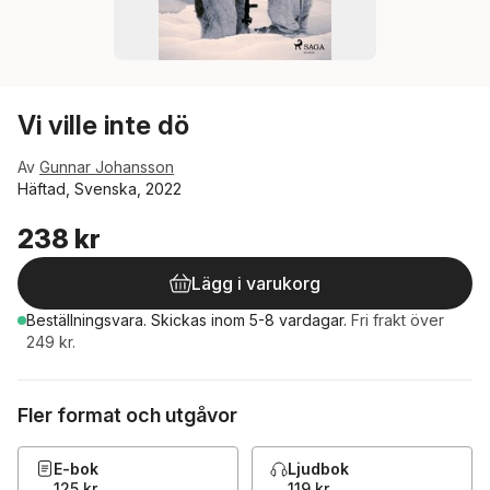
Vi ville inte dö
Av
Gunnar Johansson
Häftad, Svenska, 2022
238 kr
Lägg i varukorg
Beställningsvara.
Skickas
inom 5-8 vardagar
.
Fri frakt över
249 kr.
Fler format och utgåvor
E-bok
Ljudbok
125 kr
119 kr