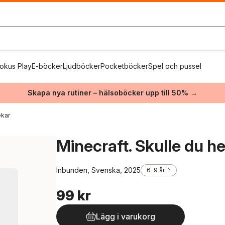
okus Play
E-böcker
Ljudböcker
Pocketböcker
Spel och pussel
Skapa nya rutiner – hälsoböcker upp till 50% →
ekar
Minecraft. Skulle du he
Inbunden, Svenska, 2025
6-9 år
99 kr
Lägg i varukorg