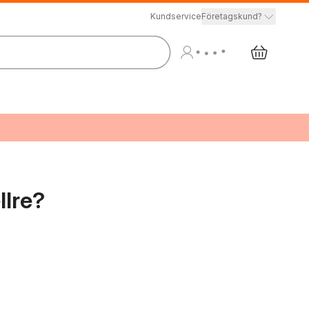
Kundservice
Företagskund?
llre?