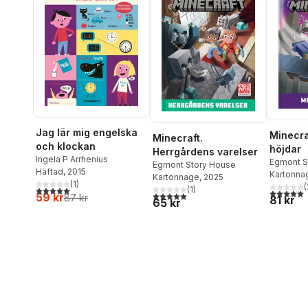
Jag lär mig engelska
Minecra
Minecraft.
och klockan
höjdar
Herrgårdens varelser
Ingela P Arrhenius
Egmont S
Egmont Story House
Häftad
, 2015
Kartonna
Kartonnage
, 2025
(
1
)
(
(
1
)
5,0
utav 5 stjärnor. Totalt antal röster:
5,0
utav 5 
5,0
utav 5 stjärnor. Totalt antal röster:
59 kr
87 kr
81 kr
65 kr