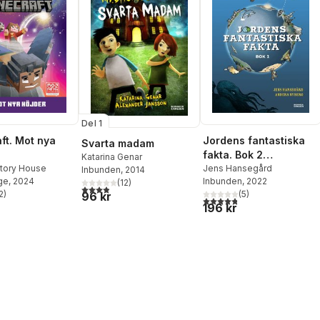
Del 1
ft. Mot nya
Jordens fantastiska
Svarta madam
fakta. Bok 2
Katarina Genar
tory House
(samlingsvolym, 5
Jens Hansegård
Inbunden
, 2014
ge
, 2024
Inbunden
, 2022
(
12
)
böcker i en)
3,9
utav 5 stjärnor. Totalt antal röster:
2
)
(
5
)
96 kr
stjärnor. Totalt antal röster:
4,8
utav 5 stjärnor. Totalt ant
196 kr