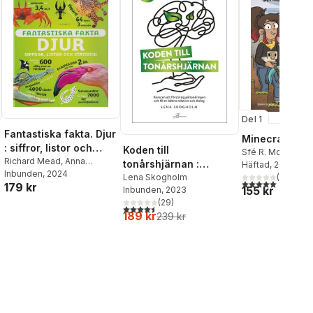
Del 1
Fantastiska fakta. Djur
Minecraft Bok 
: siffror, listor och
Koden till
Sfé R. Monster
statistik
Richard Mead
,
Anna
tonårshjärnan :
Häftad
, 2024
Claybourne
Inbunden
, 2024
,
William Potter
(
1
)
konsten att förstå sig
Lena Skogholm
5,0
utav 5 stjärnor.
179 kr
155 kr
Inbunden
, 2023
på tonåringen och få
al röster:
(
29
)
en bättre relation och
4,5
utav 5 stjärnor. Totalt antal röster:
189 kr
239 kr
dialog