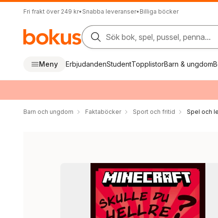
Fri frakt över 249 kr
•
Snabba leveranser
•
Billiga böcker
Sök bok, spel, pussel, penna...
Meny
Erbjudanden
Student
Topplistor
Barn & ungdom
B
Barn och ungdom
Faktaböcker
Sport och fritid
Spel och l