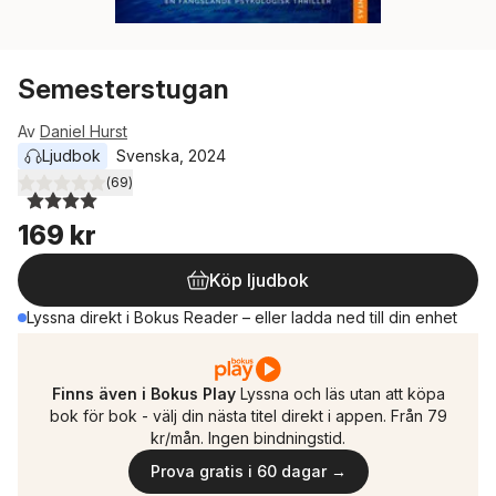
Semesterstugan
Av
Daniel Hurst
Ljudbok
Svenska
, 
2024
(
69
)
4,0
utav 5 stjärnor. Totalt antal röster:
169 kr
Köp ljudbok
Lyssna direkt i Bokus Reader – eller ladda ned till din enhet
Finns även i Bokus Play
Lyssna och läs utan att köpa
bok för bok - välj din nästa titel direkt i appen. Från 79
kr/mån. Ingen bindningstid.
Prova gratis i 60 dagar →