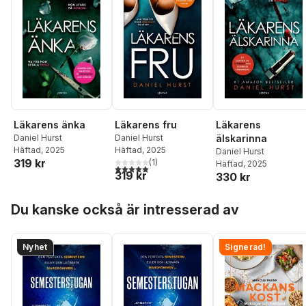
Läkarens änka
Läkarens fru
Läkarens
Daniel Hurst
Daniel Hurst
älskarinna
Häftad
, 2025
Häftad
, 2025
Daniel Hurst
319 kr
(
1
)
Häftad
, 2025
5,0
utav 5 stjärnor. Totalt antal röster:
319 kr
330 kr
Hoppa över listan
Du kanske också är intresserad av
Nyhet
Signerad!