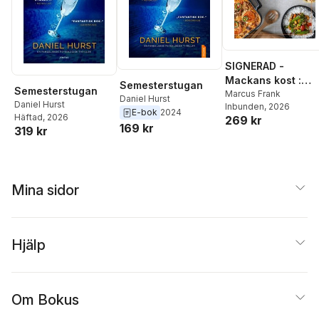
SIGNERAD -
Mackans kost :
Semesterstugan
Semesterstugan
Middagar och
Marcus Frank
Daniel Hurst
Daniel Hurst
Inbunden
, 2026
matlådor
E-bok
2024
Häftad
, 2026
269 kr
169 kr
319 kr
Mina sidor
Hjälp
Om Bokus