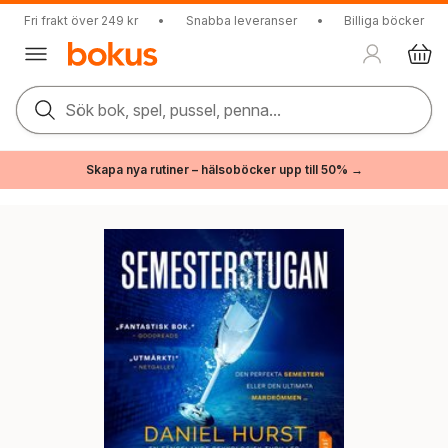
Fri frakt över 249 kr
•
Snabba leveranser
•
Billiga böcker
Sök bok, spel, pussel, penna...
Skapa nya rutiner – hälsoböcker upp till 50% →