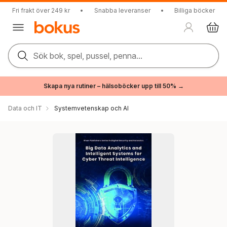
Fri frakt över 249 kr
•
Snabba leveranser
•
Billiga böcker
Sök bok, spel, pussel, penna...
Skapa nya rutiner – hälsoböcker upp till 50% →
Data och IT
Systemvetenskap och AI