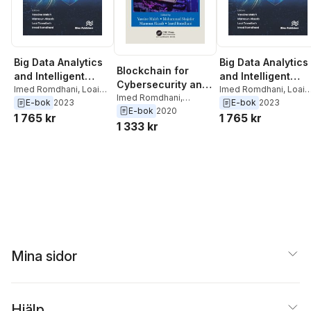
Big Data Analytics
Big Data Analytics
Blockchain for
and Intelligent
and Intelligent
Cybersecurity and
Systems for Cyber
Imed Romdhani
,
Loai
Systems for Cyber
Imed Romdhani
,
Loai
Privacy
Imed Romdhani
,
Tawalbeh
,
Mamoun
Tawalbeh
,
Mamoun
E-bok
2023
E-bok
2023
Threat Intelligence
Threat Intelligenc
Mamoun Alazab
,
E-bok
2020
Alazab
,
Yassine Maleh
Alazab
,
Yassine Maleh
1 765 kr
1 765 kr
Mohammad Shojafar
,
1 333 kr
Yassine Maleh
Mina sidor
Hjälp