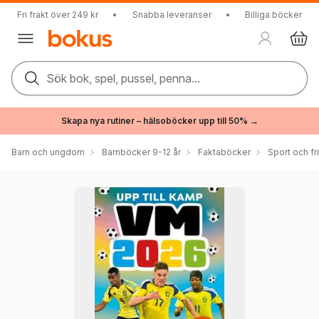
Fri frakt över 249 kr
•
Snabba leveranser
•
Billiga böcker
Sök bok, spel, pussel, penna...
Skapa nya rutiner – hälsoböcker upp till 50% →
Barn och ungdom
Barnböcker 9-12 år
Faktaböcker
Sport och fri