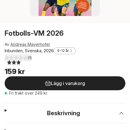
Fotbolls-VM 2026
Av
Andreas Mayerhofer
Inbunden, Svenska, 2026
9-12 år
(
1
)
3,0
utav 5 stjärnor. Totalt antal röster:
159 kr
Lägg i varukorg
.
Fri frakt över 249 kr.
Beskrivning