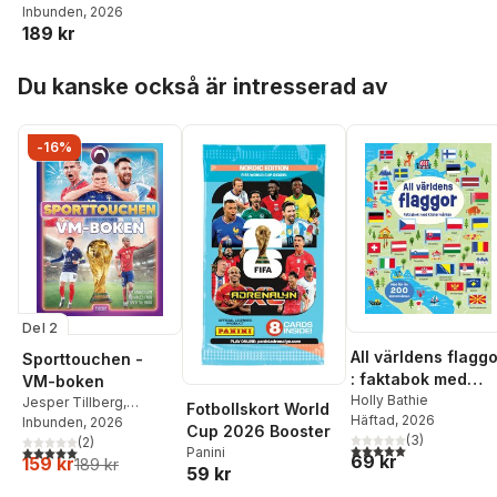
Inbunden
, 2026
189 kr
Hoppa över listan
Du kanske också är intresserad av
-16%
Del 2
All världens flagg
Sporttouchen -
: faktabok med
VM-boken
klistermärken
Holly Bathie
Jesper Tillberg
,
Fotbollskort World
Häftad
, 2026
Sporttouchen
Inbunden
, 2026
,
Tim
Cup 2026 Booster
(
3
)
Rangström
(
2
)
,
Charles
5,0
utav 5 stjärnor. Tota
5,0
utav 5 stjärnor. Totalt antal röster:
Panini
69 kr
159 kr
Faro
189 kr
59 kr