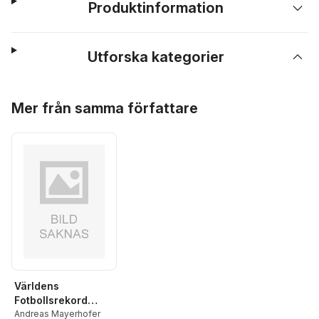
Produktinformation
Utforska kategorier
Hoppa över listan
Mer från samma författare
Världens
Fotbollsrekord
2026-2027
Andreas Mayerhofer