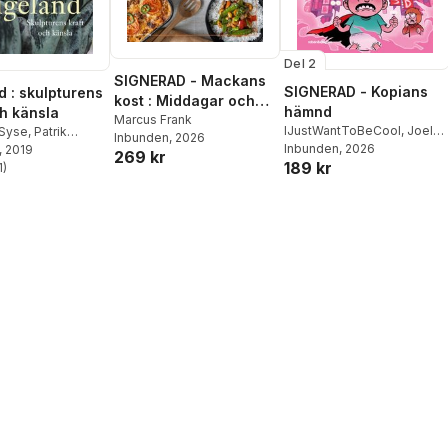
Del 2
SIGNERAD - Mackans
SIGNERAD - Kopians
d : skulpturens
kost : Middagar och
hämnd
ch känsla
matlådor
Marcus Frank
IJustWantToBeCool
,
Joel
 Syse
,
Patrik
Inbunden
, 2026
Adolphson
Inbunden
, 2026
,
Emil Ejdemo
arle Strømodden
, 2019
,
269 kr
189 kr
Beer
,
Victor Beer
ners
1
)
stjärnor. Totalt antal röster: