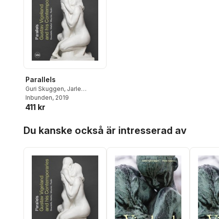
Parallels
Guri Skuggen
,
Jarle
Strømodden
Inbunden
, 2019
,
Christine
411 kr
Lancestremère
,
Amélie
Simier
,
Suri Levine
Hoppa över listan
Du kanske också är intresserad av