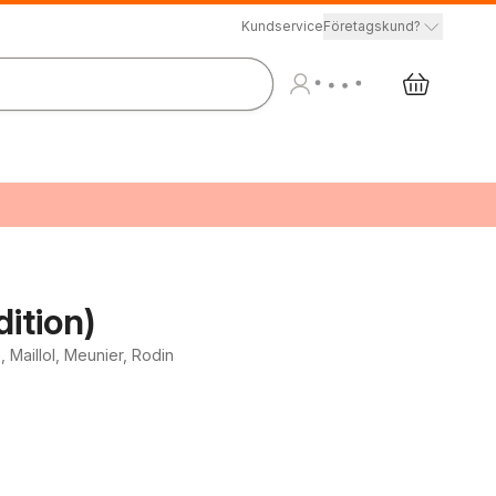
Kundservice
Företagskund?
ition)
 Maillol, Meunier, Rodin