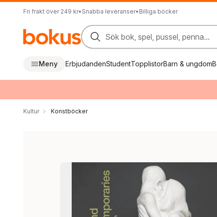
Fri frakt över 249 kr
•
Snabba leveranser
•
Billiga böcker
Sök bok, spel, pussel, penna...
Meny
Erbjudanden
Student
Topplistor
Barn & ungdom
B
Kultur
Konstböcker