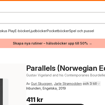
okus Play
E-böcker
Ljudböcker
Pocketböcker
Spel och pussel
Skapa nya rutiner – hälsoböcker upp till 50% →
Parallels (Norwegian Ed
Gustav Vigeland and his Contemporaries Bourdelle,
Av
Guri Skuggen
,
Jarle Strømodden
och 3 till
Inbunden, Engelska, 2019
411 kr