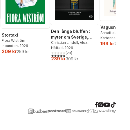
Vagusnerven
Den långa bluffen :
Annette Løno
,
To
Stortaxi
myter om Sverige,
Kartonnage
, 202
Flora Wiström
arbete och invandring
Christian Lindell
,
Alex
199 kr
259 kr
Inbunden
, 2026
Voronov
Häftad
, 2026
209 kr
259 kr
(
23
)
4,9
utav 5 stjärnor. Totalt antal röster:
239 kr
309 kr