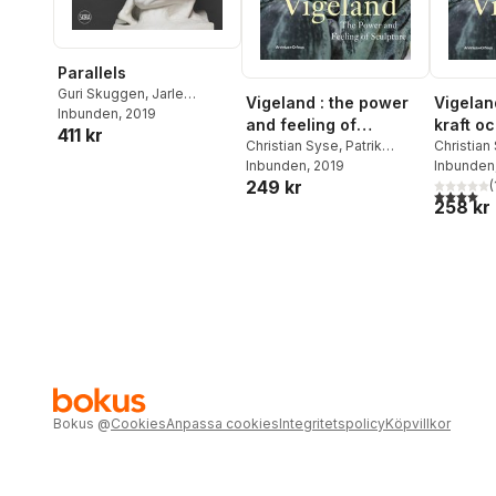
Parallels
Guri Skuggen
,
Jarle
Vigeland : the power
Vigelan
Strømodden
Inbunden
, 2019
,
Christine
and feeling of
kraft o
411 kr
Lancestremère
,
Amélie
sculpture
Christian Syse
,
Patrik
Christian
Simier
,
Suri Levine
Steorn
Inbunden
,
Jarle Strømodden
, 2019
,
Steorn
Inbunden
,
J
249 kr
Linda Hinners
Linda Hin
(
4,0
utav 5 
258 kr
Bokus
@
Cookies
Anpassa cookies
Integritetspolicy
Köpvillkor