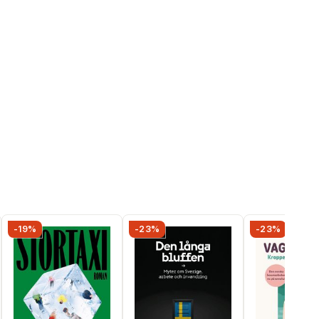
-19%
-23%
-23%