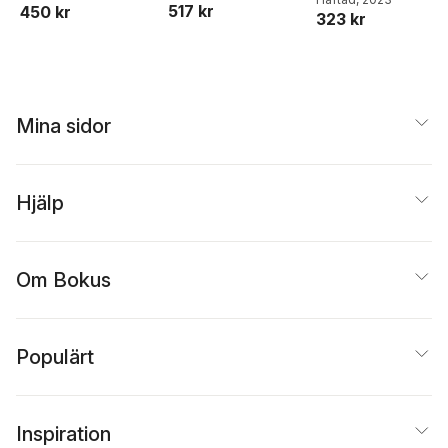
517 kr
450 kr
Euridice Orlandino
und Arbeitsbuch
323 kr
mit Code
Mina sidor
Hjälp
Om Bokus
Populärt
Inspiration