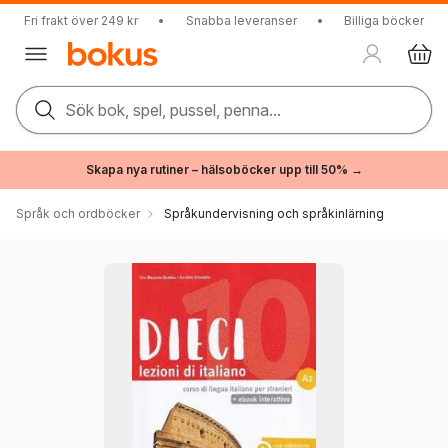
Fri frakt över 249 kr
•
Snabba leveranser
•
Billiga böcker
Sök bok, spel, pussel, penna...
Skapa nya rutiner – hälsoböcker upp till 50% →
Språk och ordböcker
Språkundervisning och språkinlärning