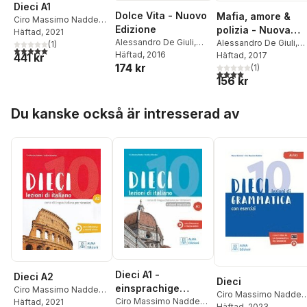
Dieci A1
Dolce Vita - Nuovo
Mafia, amore &
Ciro Massimo Naddeo
,
Edizione
polizia - Nuova
Euridice Orlandino
Häftad
, 2021
Alessandro De Giuli
,
Edizione. Livello 3
Alessandro De Giuli
,
(
1
)
5,0
utav 5 stjärnor. Totalt antal röster:
Ciro Massimo Naddeo
Häftad
, 2016
Ciro Massimo Naddeo
Häftad
, 2017
441 kr
174 kr
(
1
)
4,0
utav 5 stjärnor. Tota
156 kr
Hoppa över listan
Du kanske också är intresserad av
Dieci A1 -
Dieci A2
Dieci
einsprachige
Ciro Massimo Naddeo
,
Ciro Massimo Naddeo
Ausgabe. Kurs-
Ciro Massimo Naddeo
,
Euridice Orlandino
Häftad
, 2021
Euridice Orlandino
Häftad
, 2023