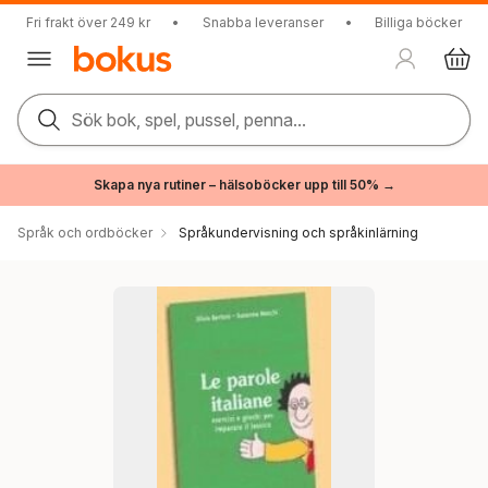
Fri frakt över 249 kr
•
Snabba leveranser
•
Billiga böcker
Sök bok, spel, pussel, penna...
Skapa nya rutiner – hälsoböcker upp till 50% →
Språk och ordböcker
Språkundervisning och språkinlärning