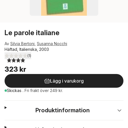
Le parole italiane
Av
Silvia Bertoni
,
Susanna Nocchi
Häftad, Italienska, 2003
(
1
)
4,0
utav 5 stjärnor. Totalt antal röster:
323 kr
Lägg i varukorg
Skickas
.
Fri frakt över 249 kr.
Produktinformation