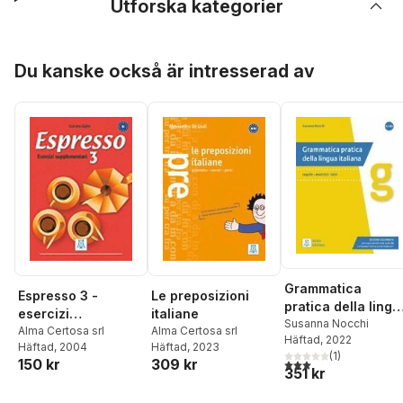
Utforska kategorier
Hoppa över listan
Du kanske också är intresserad av
Grammatica
Espresso 3 -
Le preposizioni
pratica della lingu
esercizi
italiane
italiana
Susanna Nocchi
supplementari
Alma Certosa srl
Alma Certosa srl
Häftad
, 2022
Häftad
, 2004
Häftad
, 2023
(
1
)
150 kr
309 kr
3,0
utav 5 stjärnor. Tota
351 kr