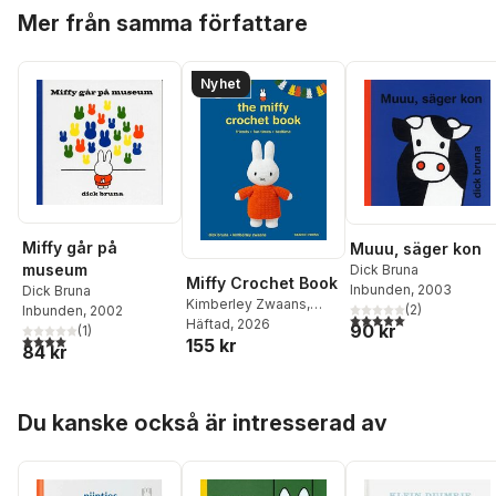
Hoppa över listan
Mer från samma författare
Nyhet
Miffy går på
Muuu, säger kon
museum
Dick Bruna
Miffy Crochet Book
Inbunden
, 2003
Dick Bruna
Kimberley Zwaans
,
(
2
)
Inbunden
, 2002
5,0
utav 5 stjärnor. Tota
Dick Bruna
Häftad
, 2026
90 kr
(
1
)
4,0
utav 5 stjärnor. Totalt antal röster:
155 kr
84 kr
Hoppa över listan
Du kanske också är intresserad av