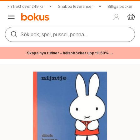
Fri frakt över 249 kr
•
Snabba leveranser
•
Billiga böcker
Sök bok, spel, pussel, penna...
Skapa nya rutiner – hälsoböcker upp till 50% →