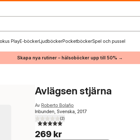
okus Play
E-böcker
Ljudböcker
Pocketböcker
Spel och pussel
Skapa nya rutiner – hälsoböcker upp till 50% →
Avlägsen stjärna
Av
Roberto Bolaño
Inbunden, Svenska, 2017
(
2
)
5,0
utav 5 stjärnor. Totalt antal röster:
269 kr