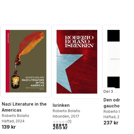
Del 3
Den odräglige
Nazi Literature in the
Isrinken
gauchon
Americas
Roberto Bolaño
Roberto Bolano
Roberto Bolaño
Inbunden
, 2017
Häftad
, 2017
Häftad
, 2024
(
1
)
237 kr
5,0
utav 5 stjärnor. Totalt antal röster:
139 kr
265 kr