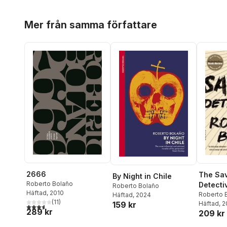
Hoppa över listan
Mer från samma författare
2666
The Sa
By Night in Chile
Roberto Bolaño
Detecti
Roberto Bolaño
Häftad
, 2010
Roberto 
Häftad
, 2024
(
11
)
Häftad
, 
159 kr
3,6
utav 5 stjärnor. Totalt antal röster:
289 kr
209 kr