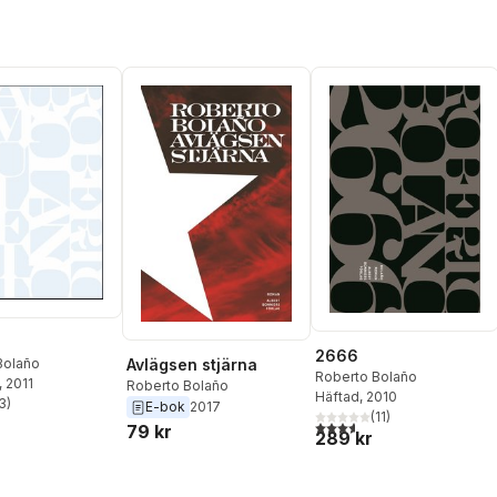
2666
Bolaño
Avlägsen stjärna
Roberto Bolaño
, 2011
Roberto Bolaño
Häftad
, 2010
3
)
E-bok
2017
stjärnor. Totalt antal röster:
(
11
)
3,6
utav 5 stjärnor. Totalt ant
79 kr
289 kr