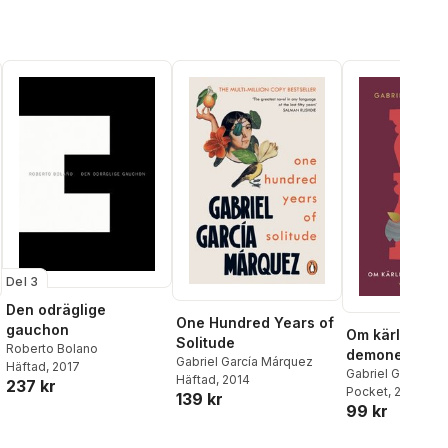
Del 3
Den odräglige
One Hundred Years of
gauchon
Om kärlek och
Solitude
Roberto Bolano
demoner
Gabriel García Márquez
Häftad
, 2017
Gabriel García M
Häftad
, 2014
al röster:
237 kr
Pocket
, 2024
139 kr
99 kr