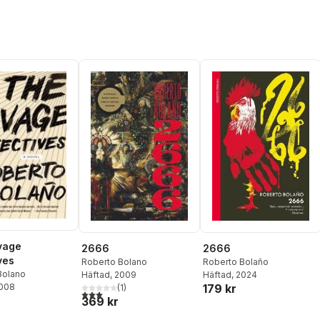
vage
2666
2666
ves
Roberto Bolano
Roberto Bolaño
Bolano
Häftad
, 2009
Häftad
, 2024
179 kr
2008
(
1
)
3,0
utav 5 stjärnor. Totalt antal röster:
369 kr