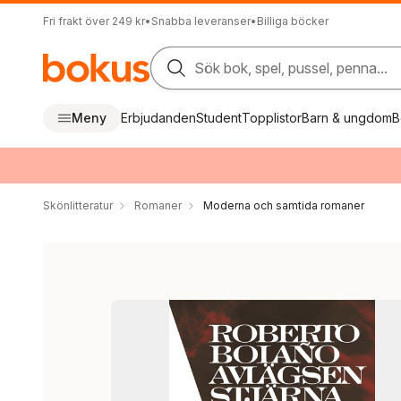
Fri frakt över 249 kr
•
Snabba leveranser
•
Billiga böcker
Sök bok, spel, pussel, penna...
Meny
Erbjudanden
Student
Topplistor
Barn & ungdom
B
Skönlitteratur
Romaner
Moderna och samtida romaner