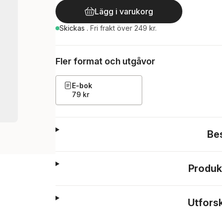
Lägg i varukorg
Skickas
.
Fri frakt över 249 kr.
Fler format och utgåvor
E-bok
79 kr
Be
Produk
Utfors