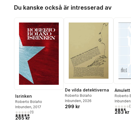
Hoppa över listan
Du kanske också är intresserad av
De vilda detektiverna
Amulett
Roberto Bolaño
Isrinken
Roberto 
Inbunden
, 2026
Inbunden
Roberto Bolaño
299 kr
(
Inbunden
, 2017
3,7
utav 5 
283 kr
(
1
)
5,0
utav 5 stjärnor. Totalt antal röster:
265 kr