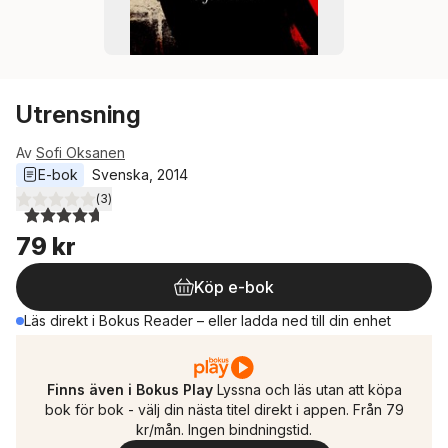
Utrensning
Av
Sofi Oksanen
E-bok
Svenska
, 
2014
(
3
)
4,7
utav 5 stjärnor. Totalt antal röster:
79 kr
Köp e-bok
Läs direkt i Bokus Reader – eller ladda ned till din enhet
Finns även i Bokus Play
Lyssna och läs utan att köpa
bok för bok - välj din nästa titel direkt i appen. Från 79
kr/mån. Ingen bindningstid.