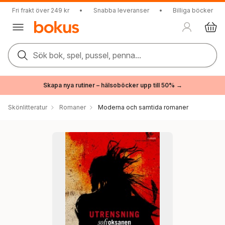
Fri frakt över 249 kr
•
Snabba leveranser
•
Billiga böcker
Sök bok, spel, pussel, penna...
Skapa nya rutiner – hälsoböcker upp till 50% →
Skönlitteratur
Romaner
Moderna och samtida romaner