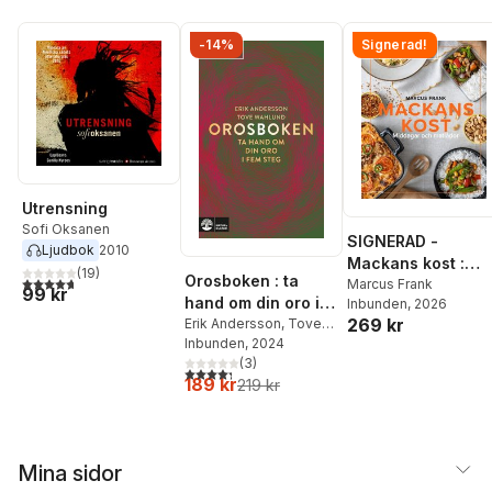
-14%
Signerad!
Utrensning
Sofi Oksanen
SIGNERAD -
Ljudbok
2010
Mackans kost :
(
19
)
Orosboken : ta
4,7
utav 5 stjärnor. Totalt antal röster:
Middagar och
Marcus Frank
99 kr
hand om din oro i
Inbunden
, 2026
matlådor
269 kr
fem steg
Erik Andersson
,
Tove
Wahlund
Inbunden
, 2024
(
3
)
4,3
utav 5 stjärnor. Totalt antal röster:
189 kr
219 kr
Mina sidor