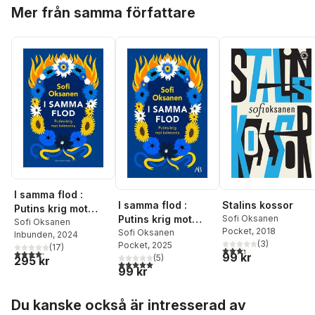
Hoppa över listan
Mer från samma författare
I samma flod :
I samma flod :
Stalins kossor
Putins krig mot
Putins krig mot
Sofi Oksanen
kvinnorna
Sofi Oksanen
Pocket
, 2018
kvinnorna
Sofi Oksanen
Inbunden
, 2024
(
3
)
Pocket
, 2025
(
17
)
3,3
utav 5 stjärnor. Tota
4,2
utav 5 stjärnor. Totalt antal röster:
99 kr
(
5
)
295 kr
5,0
utav 5 stjärnor. Totalt antal röster:
99 kr
Hoppa över listan
Du kanske också är intresserad av