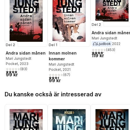
Del 2
Andra sidan måne
Mari Jungstedt
Ljudbok
2022
Del 2
Del 1
(
453
)
4,2
utav 5 stjärnor. Tota
Andra sidan månen
Innan molnen
119 kr
Mari Jungstedt
kommer
Pocket
, 2023
Mari Jungstedt
(
83
)
Pocket
, 2021
3,9
utav 5 stjärnor. Totalt antal röster:
99 kr
(
67
)
3,5
utav 5 stjärnor. Totalt antal röster:
99 kr
Hoppa över listan
Du kanske också är intresserad av