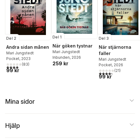
Del 1
Del 2
Del 3
När göken tystnar
Andra sidan månen
När stjärnorna
Mari Jungstedt
Mari Jungstedt
faller
Inbunden
, 2026
Pocket
, 2023
Mari Jungstedt
259 kr
(
83
)
Pocket
, 2026
3,9
utav 5 stjärnor. Totalt antal röster:
99 kr
(
21
)
4,3
utav 5 stjärnor. Tota
99 kr
Mina sidor
Hjälp