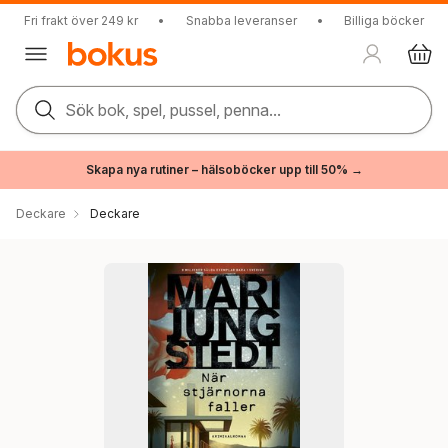
Fri frakt över 249 kr
•
Snabba leveranser
•
Billiga böcker
Sök bok, spel, pussel, penna...
Skapa nya rutiner – hälsoböcker upp till 50% →
Deckare
Deckare