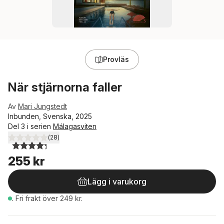
Provläs
När stjärnorna faller
Av
Mari Jungstedt
Inbunden, Svenska, 2025
Del 3 i serien
Málagasviten
(
28
)
4,3
utav 5 stjärnor. Totalt antal röster:
255 kr
Lägg i varukorg
.
Fri frakt över 249 kr.