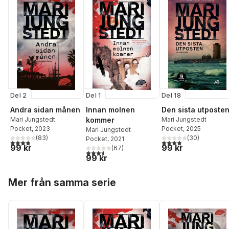
Del 2
Del 1
Del 18
Andra sidan månen
Innan molnen
Den sista utposte
Mari Jungstedt
kommer
Mari Jungstedt
Pocket
, 2023
Pocket
, 2025
Mari Jungstedt
(
83
)
(
30
)
Pocket
, 2021
3,9
utav 5 stjärnor. Totalt antal röster:
3,9
utav 5 stjärnor. Tota
99 kr
99 kr
(
67
)
3,5
utav 5 stjärnor. Totalt antal röster:
99 kr
Hoppa över listan
Mer från samma serie