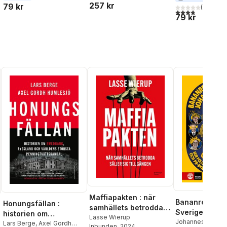
257 kr
79 kr
(
5
)
3,8
utav 5 stjärnor
79 kr
Maffiapakten : när
Bananrepubli
Honungsfällan :
samhällets betrodda
Sverige : hur p
historien om
säljer sig till gängen
Lasse Wierup
välfärdskapita
Johannes Klenell
Swedbank, Ryssland
Lars Berge
,
Axel Gordh
Inbunden
, 2024