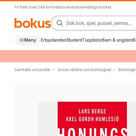
Fri frakt över 249 kr
•
Snabba leveranser
•
Billiga böcker
Sök bok, spel, pussel, penna...
Meny
Erbjudanden
Student
Topplistor
Barn & ungdom
B
Samhälle och politik
Social välfärd och brottslighet
Brottsligh