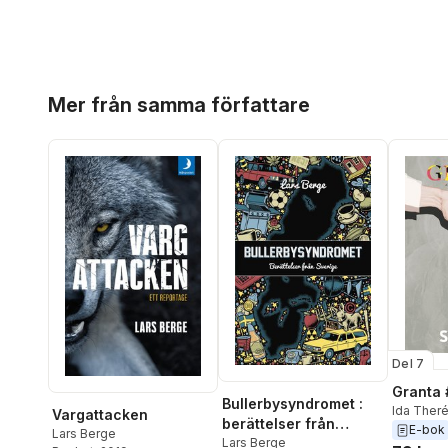
Hoppa över listan
Mer från samma författare
Del 7
Granta 
Bullerbysyndromet :
Ida Ther
Vargattacken
berättelser från
Alevras
,
E-bok
Lars Berge
Sverige
Lars Berge
Åke Sme