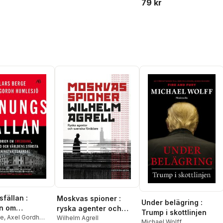
1915
79 kr
Elin Cullhed
,
Lars
vind Hofstad
Yukiko Motoya
,
ha Mukherjee
,
Brad
Mathias Énard
,
Schweblin
,
alsh
,
Rachel
fällan :
Moskvas spioner :
Under belägring :
en om
ryska agenter och
Trump i skottlinjen
nk, Ryssland
ge
,
Axel Gordh
svenska förrädare
Wilhelm Agrell
Michael Wolff