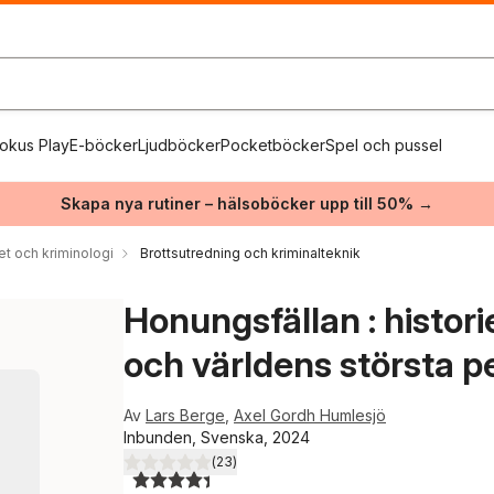
okus Play
E-böcker
Ljudböcker
Pocketböcker
Spel och pussel
Skapa nya rutiner – hälsoböcker upp till 50% →
et och kriminologi
Brottsutredning och kriminalteknik
Honungsfällan : histo
och världens största 
Av
Lars Berge
,
Axel Gordh Humlesjö
Inbunden, Svenska, 2024
(
23
)
4,4
utav 5 stjärnor. Totalt antal röster: