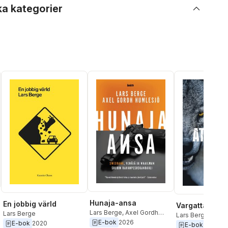
ka kategorier
Hunaja-ansa
En jobbig värld
Vargattacken
Lars Berge
,
Axel Gordh
Lars Berge
Lars Berge
Humlesjö
E-bok
2026
E-bok
2020
E-bok
2018