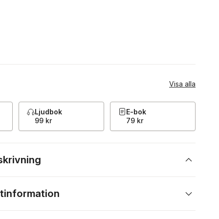
Visa alla
Ljudbok
E-bok
99 kr
79 kr
skrivning
tinformation