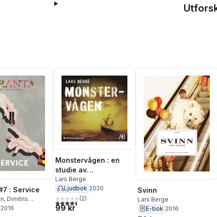
Utfors
Monstervågen : en
studie av
sanningshalten i
Lars Berge
Ljudbok
2020
matros J.W.
#7 : Service
Svinn
Granströms äventyr
(
2
)
én
,
Dimitris
Lars Berge
4,5
utav 5 stjärnor. Totalt antal röster:
99 kr
Susanna Alakoski
,
på de sju haven 1914-
2016
E-bok
2016
dberg
,
Julia