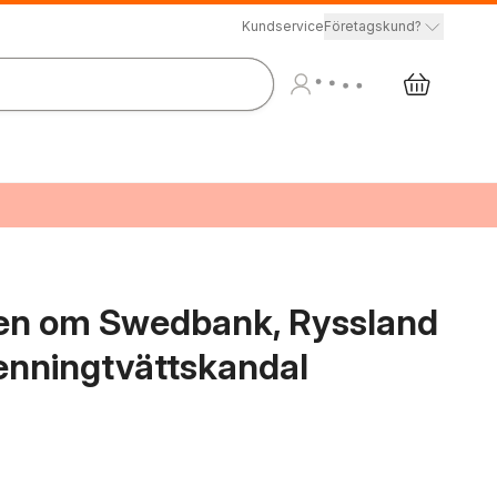
Kundservice
Företagskund?
rien om Swedbank, Ryssland
penningtvättskandal