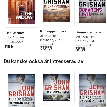
Kidnappningen
Domarens lista
The Widow
John Grisham
John Grisham
John Grisham
Inbunden
, 2025
Pocket
, 2024
Pocket
, 2026
(
5
)
(
11
)
116 kr
5,0
utav 5 stjärnor. Totalt antal röster:
4,1
utav 5 stjärnor. Total
259 kr
99 kr
Hoppa över listan
Du kanske också är intresserad av