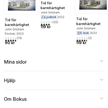
Tid för
barmhärtighet
John Grisham
Ljudbok
2022
Tid för
Tid för
(
20
)
barmhärtighet
4,0
utav 5 stjärnor. Totalt antal röster:
barmhärtighet
119 kr
John Grisham
John Grisham
E-bok
2022
Pocket
, 2023
(
13
)
(
2
)
4,7
utav 5 stjärnor. Totalt antal röster:
4,5
utav 5 stjärnor. Tota
90 kr
119 kr
Mina sidor
Hjälp
Om Bokus