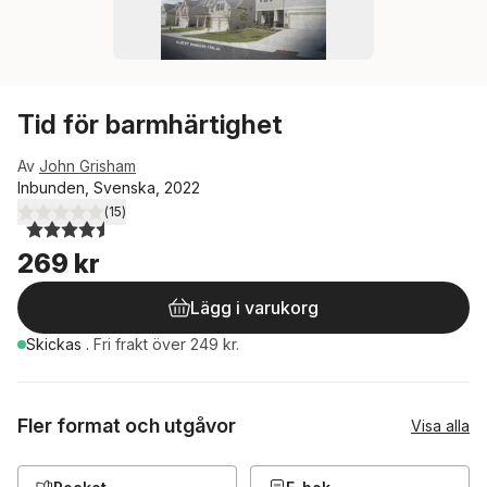
Tid för barmhärtighet
Av
John Grisham
Inbunden, Svenska, 2022
(
15
)
4,5
utav 5 stjärnor. Totalt antal röster:
269 kr
Lägg i varukorg
Skickas
.
Fri frakt över 249 kr.
Fler format och utgåvor
Visa alla