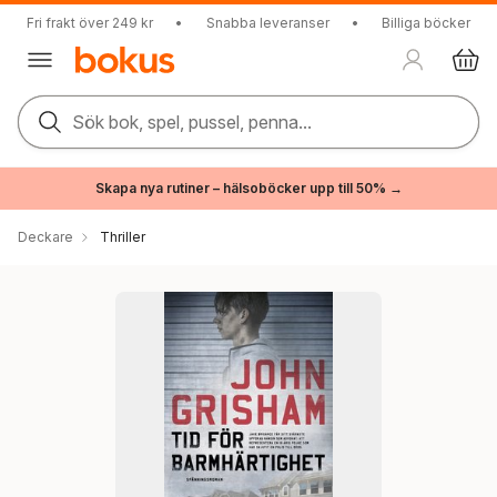
Fri frakt över 249 kr
•
Snabba leveranser
•
Billiga böcker
Sök bok, spel, pussel, penna...
Skapa nya rutiner – hälsoböcker upp till 50% →
Deckare
Thriller