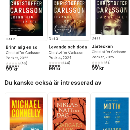
Del 1
Del 3
Del 2
Järtecken
Levande och döda
Brinn mig en sol
Christoffer Carlsson
Christoffer Carlsson
Christoffer Carlsson
Pocket
, 2025
Pocket
, 2024
Pocket
, 2022
(
2
)
(
44
)
(
46
)
2,5
utav 5 stjärnor. Tota
3,9
utav 5 stjärnor. Totalt antal röster:
4,4
utav 5 stjärnor. Totalt antal röster:
99 kr
99 kr
99 kr
Hoppa över listan
Du kanske också är intresserad av