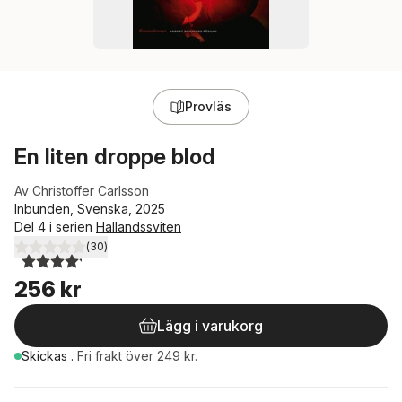
Provläs
En liten droppe blod
Av
Christoffer Carlsson
Inbunden, Svenska, 2025
Del 4 i serien
Hallandssviten
(
30
)
4,2
utav 5 stjärnor. Totalt antal röster:
256 kr
Lägg i varukorg
Skickas
.
Fri frakt över 249 kr.