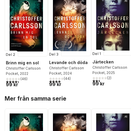
Del 1
Del 3
Del 2
Järtecken
Levande och döda
Brinn mig en sol
Christoffer Carlsson
Christoffer Carlsson
Christoffer Carlsson
Pocket
, 2025
Pocket
, 2024
Pocket
, 2022
(
2
)
(
44
)
(
46
)
2,5
utav 5 stjärnor. Tota
3,9
utav 5 stjärnor. Totalt antal röster:
4,4
utav 5 stjärnor. Totalt antal röster:
99 kr
99 kr
99 kr
Hoppa över listan
Mer från samma serie