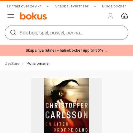
Fri frakt över 249 kr
•
Snabba leveranser
•
Billiga böcker
Sök bok, spel, pussel, penna...
Skapa nya rutiner – hälsoböcker upp till 50% →
Deckare
Polisromaner