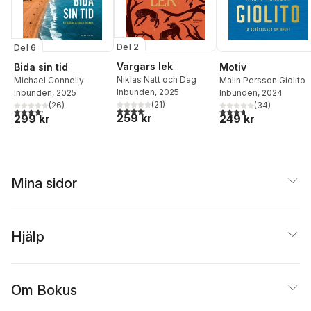
Del 2
Del 6
Vargars lek
Bida sin tid
Motiv
Niklas Natt och Dag
Michael Connelly
Malin Persson Giolito
Inbunden
, 2025
Inbunden
, 2025
Inbunden
, 2024
(
21
)
(
26
)
(
34
)
4,1
utav 5 stjärnor. Totalt antal röster:
4,2
utav 5 stjärnor. Totalt antal röster:
3,7
utav 5 stjärnor. Tota
259 kr
299 kr
249 kr
Mina sidor
Hjälp
Om Bokus