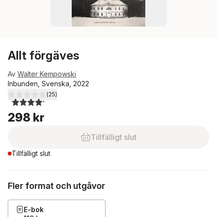
Allt förgäves
Av
Walter Kempowski
Inbunden, Svenska, 2022
(
25
)
4,2
utav 5 stjärnor. Totalt antal röster:
298 kr
Tillfälligt slut
Tillfälligt slut
Fler format och utgåvor
E-bok