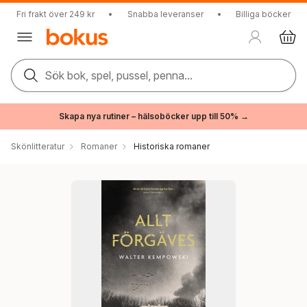
Fri frakt över 249 kr
•
Snabba leveranser
•
Billiga böcker
Sök bok, spel, pussel, penna...
Skapa nya rutiner – hälsoböcker upp till 50% →
Skönlitteratur
Romaner
Historiska romaner