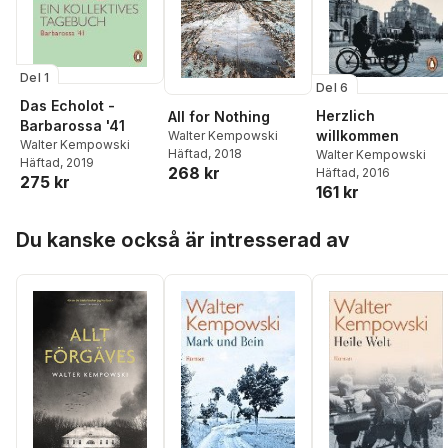
Del 1
Del 6
Das Echolot -
Herzlich
All for Nothing
Barbarossa '41
willkommen
Walter Kempowski
Walter Kempowski
Häftad
, 2018
Walter Kempowski
Häftad
, 2019
268 kr
Häftad
, 2016
275 kr
161 kr
Hoppa över listan
Du kanske också är intresserad av