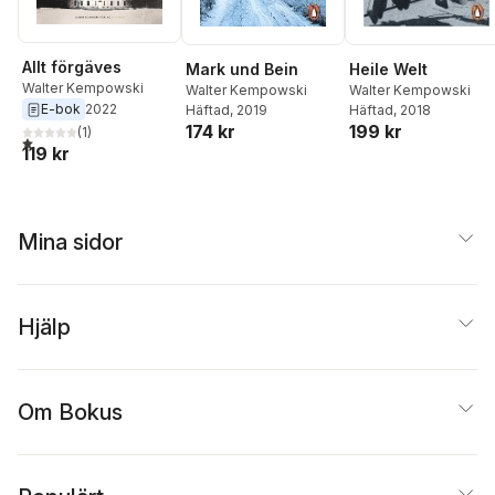
Allt förgäves
Mark und Bein
Heile Welt
Walter Kempowski
Walter Kempowski
Walter Kempowski
E-bok
2022
Häftad
, 2019
Häftad
, 2018
174 kr
199 kr
(
1
)
1,0
utav 5 stjärnor. Totalt antal röster:
119 kr
Mina sidor
Hjälp
Om Bokus