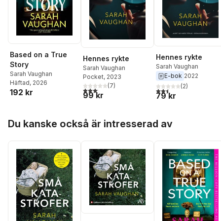
Based on a True
Hennes rykte
Hennes rykte
Story
Sarah Vaughan
Sarah Vaughan
Sarah Vaughan
E-bok
2022
Pocket
, 2023
Häftad
, 2026
(
7
)
(
2
)
3,1
utav 5 stjärnor. Totalt antal röster:
2,5
utav 5 stjärnor. Tota
192 kr
99 kr
79 kr
Hoppa över listan
Du kanske också är intresserad av