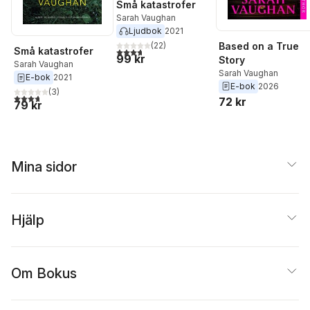
Små katastrofer
Sarah Vaughan
Ljudbok
2021
Based on a True
(
22
)
Små katastrofer
3,7
utav 5 stjärnor. Totalt antal röster:
99 kr
Story
Sarah Vaughan
Sarah Vaughan
E-bok
2021
E-bok
2026
(
3
)
3,7
utav 5 stjärnor. Totalt antal röster:
72 kr
79 kr
Mina sidor
Hjälp
Om Bokus