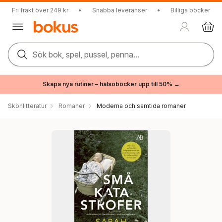
Fri frakt över 249 kr
•
Snabba leveranser
•
Billiga böcker
Sök bok, spel, pussel, penna...
Skapa nya rutiner – hälsoböcker upp till 50% →
Skönlitteratur
Romaner
Moderna och samtida romaner