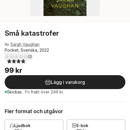
Små katastrofer
Av
Sarah Vaughan
Pocket, Svenska, 2022
(
2
)
4,0
utav 5 stjärnor. Totalt antal röster:
99 kr
Lägg i varukorg
Skickas
.
Fri frakt över 249 kr.
Fler format och utgåvor
Ljudbok
E-bok