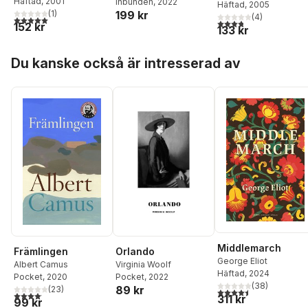
Häftad
, 2001
Inbunden
, 2022
Häftad
, 2005
(
1
)
199 kr
(
4
)
5,0
utav 5 stjärnor. Totalt antal röster:
3,8
utav 5 stjärnor. Tota
152 kr
133 kr
Hoppa över listan
Du kanske också är intresserad av
Middlemarch
Orlando
Främlingen
George Eliot
Virginia Woolf
Albert Camus
Häftad
, 2024
Pocket
, 2022
Pocket
, 2020
(
38
)
89 kr
(
23
)
4,5
utav 5 stjärnor. Tota
4,1
utav 5 stjärnor. Totalt antal röster:
311 kr
99 kr