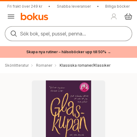
Fri frakt över 249 kr
•
Snabba leveranser
•
Billiga böcker
Sök bok, spel, pussel, penna...
Skapa nya rutiner – hälsoböcker upp till 50% →
Skönlitteratur
Romaner
Klassiska romaner/Klassiker