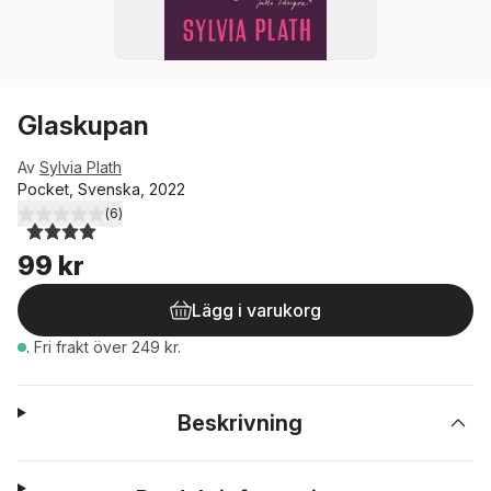
Glaskupan
Av
Sylvia Plath
Pocket, Svenska, 2022
(
6
)
4,0
utav 5 stjärnor. Totalt antal röster:
99 kr
Lägg i varukorg
.
Fri frakt över 249 kr.
Beskrivning