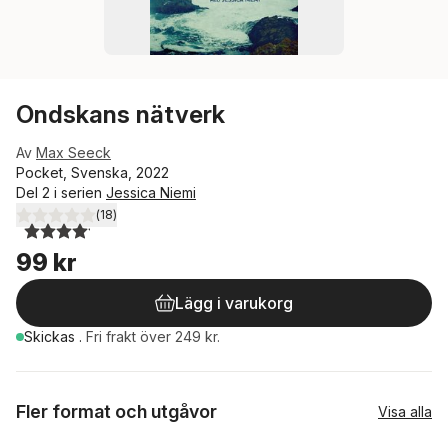
Ondskans nätverk
Av
Max Seeck
Pocket, Svenska, 2022
Del 2 i serien
Jessica Niemi
(
18
)
4,1
utav 5 stjärnor. Totalt antal röster:
99 kr
Lägg i varukorg
Skickas
.
Fri frakt över 249 kr.
Fler format och utgåvor
Visa alla