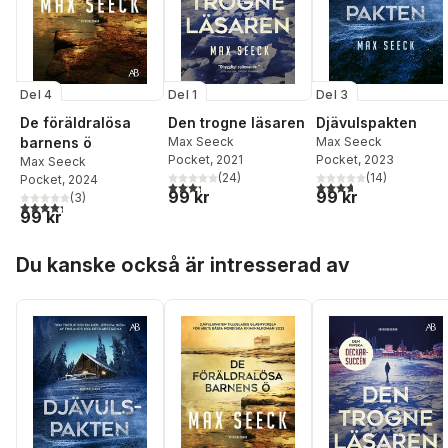
Del 4
Del 1
Del 3
De föräldralösa
Den trogne läsaren
Djävulspakten
barnens ö
Max Seeck
Max Seeck
Pocket
, 2021
Pocket
, 2023
Max Seeck
(
24
)
(
14
)
Pocket
, 2024
3,3
utav 5 stjärnor. Totalt antal röster:
3,7
utav 5 stjärnor. Tota
99 kr
99 kr
(
3
)
4,3
utav 5 stjärnor. Totalt antal röster:
99 kr
Hoppa över listan
Du kanske också är intresserad av