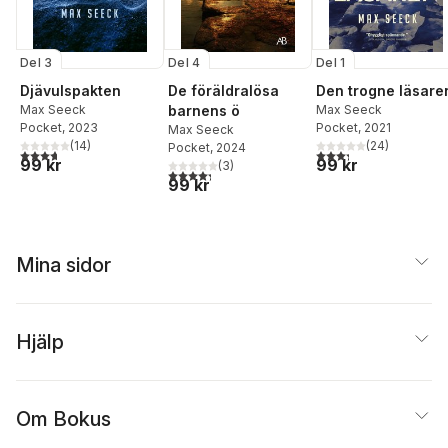
Del 3
Del 4
Del 1
Djävulspakten
De föräldralösa
Den trogne läsare
Max Seeck
barnens ö
Max Seeck
Pocket
, 2023
Pocket
, 2021
Max Seeck
(
14
)
(
24
)
Pocket
, 2024
3,7
utav 5 stjärnor. Totalt antal röster:
3,3
utav 5 stjärnor. Tota
99 kr
99 kr
(
3
)
4,3
utav 5 stjärnor. Totalt antal röster:
99 kr
Mina sidor
Hjälp
Om Bokus