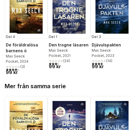
Del 4
Del 1
Del 3
De föräldralösa
Den trogne läsaren
Djävulspakten
barnens ö
Max Seeck
Max Seeck
Pocket
, 2021
Pocket
, 2023
Max Seeck
(
24
)
(
14
)
Pocket
, 2024
3,3
utav 5 stjärnor. Totalt antal röster:
3,7
utav 5 stjärnor. Tota
99 kr
99 kr
(
3
)
4,3
utav 5 stjärnor. Totalt antal röster:
99 kr
Hoppa över listan
Mer från samma serie