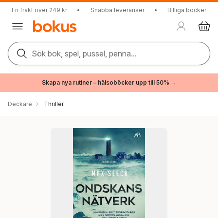
Fri frakt över 249 kr
•
Snabba leveranser
•
Billiga böcker
Sök bok, spel, pussel, penna...
Skapa nya rutiner – hälsoböcker upp till 50% →
Deckare
Thriller