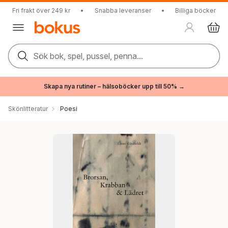
Fri frakt över 249 kr
•
Snabba leveranser
•
Billiga böcker
Sök bok, spel, pussel, penna...
Skapa nya rutiner – hälsoböcker upp till 50% →
Skönlitteratur
Poesi