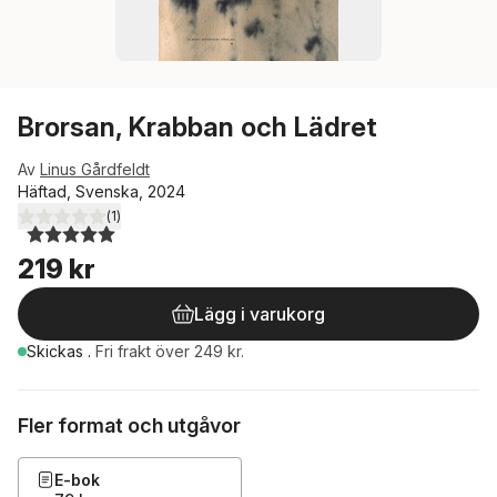
Brorsan, Krabban och Lädret
Av
Linus Gårdfeldt
Häftad, Svenska, 2024
(
1
)
5,0
utav 5 stjärnor. Totalt antal röster:
219 kr
Lägg i varukorg
Skickas
.
Fri frakt över 249 kr.
Fler format och utgåvor
E-bok