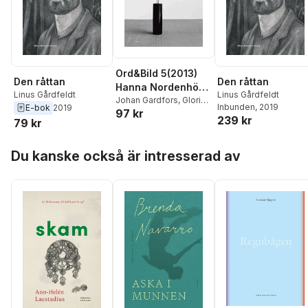
Ord&Bild 5(2013)
Den råttan
Den råttan
Hanna Nordenhök,
Linus Gårdfeldt
Linus Gårdfeldt
Hassan Loo
Johan Gardfors
,
Gloria
Inbunden
, 2019
E-bok
2019
97 kr
Gervitz
,
Linus
Sattarvandi, Jila
239 kr
79 kr
Gårdfeldt
,
Hanna
Mossaed, Hanna
Hallgren
,
Ann-Marie
Hallgren, Staffan
Hoppa över listan
Tung Hermelin
,
Stefan
Du kanske också är intresserad av
Söderblom, kritik
Jonsson
,
Mikael
Löfgren
,
Jila Mossaed
,
Petra Mölstad
,
Hanna
Nordenhök
,
Henrik
Otterberg
,
Hassan Loo
Sattarvandi
,
Sofia
Stenström
,
Staffan
Söderblom
,
Kristofer
Folkhammar
,
Meira
Ahmemulic