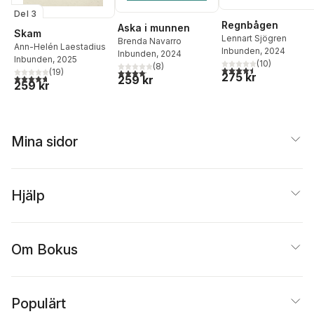
Del 3
Regnbågen
Aska i munnen
Skam
Lennart Sjögren
Brenda Navarro
Ann-Helén Laestadius
Inbunden
, 2024
Inbunden
, 2024
Inbunden
, 2025
(
10
)
(
8
)
4,5
utav 5 stjärnor. Tota
4,1
utav 5 stjärnor. Totalt antal röster:
(
19
)
275 kr
4,7
utav 5 stjärnor. Totalt antal röster:
259 kr
259 kr
Mina sidor
Hjälp
Om Bokus
Populärt