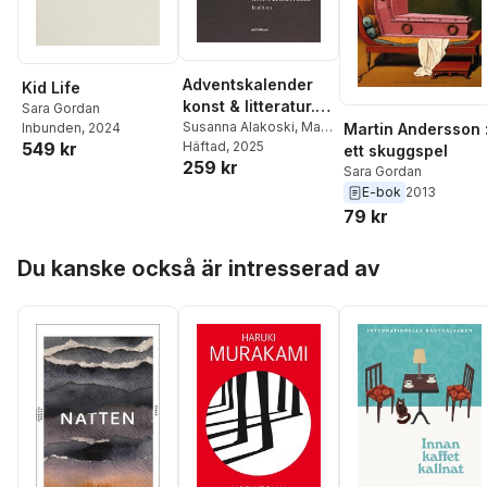
Adventskalender
Kid Life
konst & litteratur.
Sara Gordan
Tradition
Susanna Alakoski
,
Marit
Inbunden
, 2024
Martin Andersson 
Bergman
Häftad
, 2025
,
Helene
549 kr
ett skuggspel
259 kr
Billgren
,
Ingrid Carlberg
,
Sara Gordan
Aris Fioretos
,
Torbjörn
E-bok
2013
Flygt
,
Jens Fänge
,
Sara
79 kr
Gordan
,
Line Gordon
,
Carl Hammoud
,
Moa
Hoppa över listan
Herngren
,
Kati Knox
,
Du kanske också är intresserad av
Sara Kristoffersson
,
Ann-Helén Laestadius
Laestadius
,
Stefan
Lindberg
,
Bosse
Lindquist Lindquist
,
Marie Lundquist
Lundquist
,
Khashayar
Lykke Naderehvandi
,
Andreas T Olsson
,
Ingela Olsson
,
Victor
Galaz
,
Ann-Sofi Sidén
,