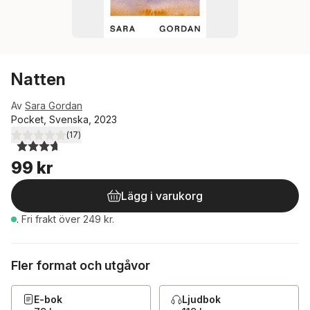
Natten
Av
Sara Gordan
Pocket, Svenska, 2023
(
17
)
3,7
utav 5 stjärnor. Totalt antal röster:
99 kr
Lägg i varukorg
.
Fri frakt över 249 kr.
Fler format och utgåvor
E-bok
Ljudbok