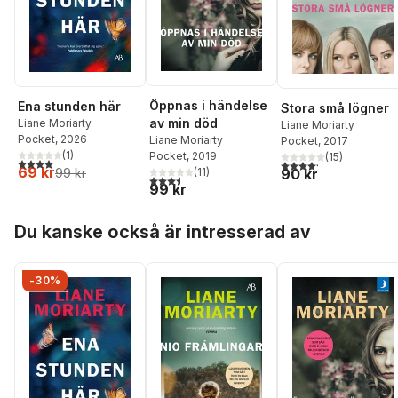
Öppnas i händelse
Ena stunden här
Stora små lögner
av min död
Liane Moriarty
Liane Moriarty
Pocket
, 2026
Liane Moriarty
Pocket
, 2017
(
1
)
Pocket
, 2019
(
15
)
4,0
utav 5 stjärnor. Totalt antal röster:
4,2
utav 5 stjärnor. Tota
69 kr
90 kr
(
11
)
99 kr
3,5
utav 5 stjärnor. Totalt antal röster:
99 kr
Hoppa över listan
Du kanske också är intresserad av
-30%