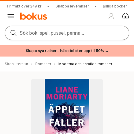
Fri frakt över 249 kr
•
Snabba leveranser
•
Billiga böcker
Sök bok, spel, pussel, penna...
Skapa nya rutiner – hälsoböcker upp till 50% →
Skönlitteratur
Romaner
Moderna och samtida romaner