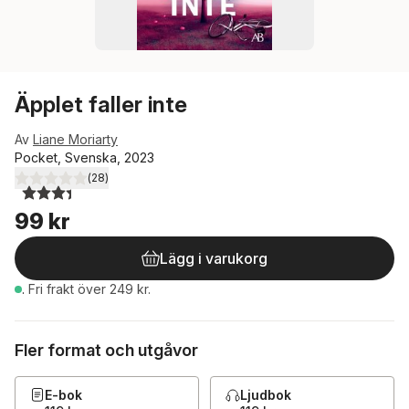
Äpplet faller inte
Av
Liane Moriarty
Pocket, Svenska, 2023
(
28
)
3,4
utav 5 stjärnor. Totalt antal röster:
99 kr
Lägg i varukorg
.
Fri frakt över 249 kr.
Fler format och utgåvor
E-bok
Ljudbok