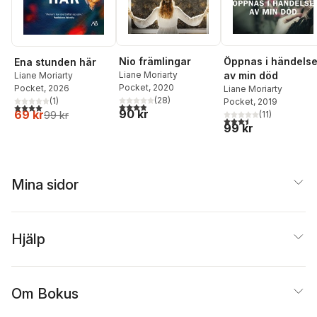
Nio främlingar
Öppnas i händels
Ena stunden här
Liane Moriarty
av min död
Liane Moriarty
Pocket
, 2020
Pocket
, 2026
Liane Moriarty
(
28
)
(
1
)
Pocket
, 2019
3,9
utav 5 stjärnor. Totalt antal röster:
4,0
utav 5 stjärnor. Totalt antal röster:
90 kr
69 kr
(
11
)
99 kr
3,5
utav 5 stjärnor. Tota
99 kr
Mina sidor
Hjälp
Om Bokus