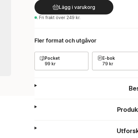
Lägg i varukorg
.
Fri frakt över 249 kr.
Fler format och utgåvor
Pocket
E-bok
99 kr
79 kr
Be
Produk
Utfors