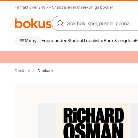
Fri frakt över 249 kr
•
Snabba leveranser
•
Billiga böcker
Sök bok, spel, pussel, penna...
Meny
Erbjudanden
Student
Topplistor
Barn & ungdom
B
Deckare
Deckare