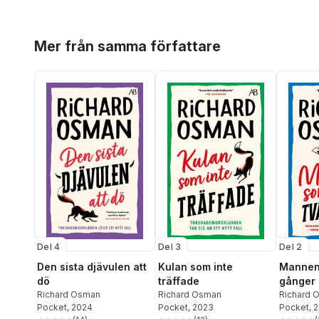
Hoppa över listan
Mer från samma författare
Del 4
Del 3
Del 2
Den sista djävulen att
Kulan som inte
Mannen
dö
träffade
gånger
Richard Osman
Richard Osman
Richard 
Pocket
, 2024
Pocket
, 2023
Pocket
, 