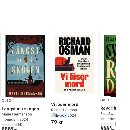
Del 1
Del 3
Vi löser mord
Rovdrift
Längst in i skogen
Richard Osman
Elsa Swärd
,
Corne
Marie Hermanson
E-bok
2024
Inbunden
, 2025
Inbunden
, 2024
79 kr
al röster:
(
11
)
(
14
)
4,1
utav 5 stjärnor.
4,1
utav 5 stjärnor. Totalt antal röster:
249 kr