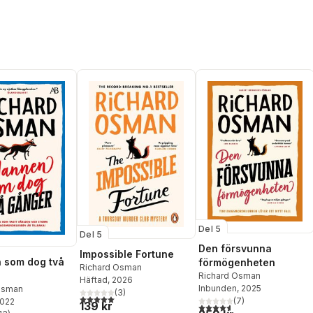
Del 5
Del 5
Den försvunna
Impossible Fortune
 som dog två
förmögenheten
Richard Osman
Richard Osman
Häftad
, 2026
Inbunden
, 2025
Osman
(
3
)
5,0
utav 5 stjärnor. Totalt antal röster:
(
7
)
2022
139 kr
4,6
utav 5 stjärnor. Totalt ant