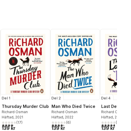
Del 1
Del 2
Del 4
Thursday Murder Club
Man Who Died Twice
Last Devil To 
Richard Osman
Richard Osman
Richard Osman
Häftad
, 2021
Häftad
, 2022
Häftad
, 2024
(
17
)
(
6
)
(
3
)
4,1
utav 5 stjärnor. Totalt antal röster:
4,3
utav 5 stjärnor. Totalt antal röster:
4,7
utav 5 stjärnor
139 kr
139 kr
139 kr
al röster: