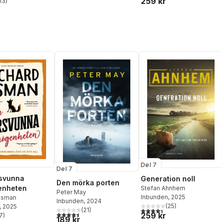
259 kr
13
)
stjärnor. Totalt antal röster:
Del 7
Del 7
rsvunna
Generation noll
Den mörka porten
enheten
Stefan Ahnhem
Peter May
Inbunden
, 2025
Osman
Inbunden
, 2024
(
25
)
, 2025
4,4
utav 5 stjärnor. Totalt ant
(
21
)
4,5
utav 5 stjärnor. Totalt antal röster:
259 kr
7
)
189 kr
stjärnor. Totalt antal röster: