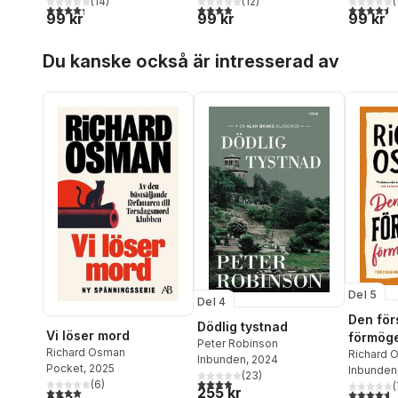
(
14
)
(
12
)
(
4,3
utav 5 stjärnor. Totalt antal röster:
3,9
utav 5 stjärnor. Totalt antal röster:
4,5
utav 5 
99 kr
99 kr
99 kr
Hoppa över listan
Du kanske också är intresserad av
Del 5
Del 4
Den fö
Dödlig tystnad
Vi löser mord
förmög
Peter Robinson
Richard Osman
Richard 
Inbunden
, 2024
Pocket
, 2025
Inbunden
(
23
)
3,9
utav 5 stjärnor. Totalt antal röster:
(
6
)
(
255 kr
4,0
utav 5 stjärnor. Totalt antal röster:
4,6
utav 5 