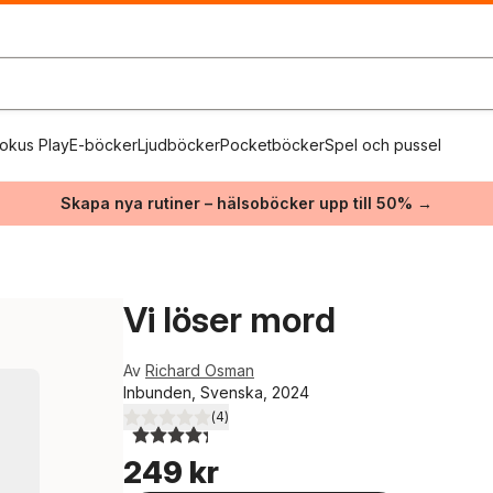
okus Play
E-böcker
Ljudböcker
Pocketböcker
Spel och pussel
Skapa nya rutiner – hälsoböcker upp till 50% →
Vi löser mord
Av
Richard Osman
Inbunden, Svenska, 2024
(
4
)
4,3
utav 5 stjärnor. Totalt antal röster:
249 kr