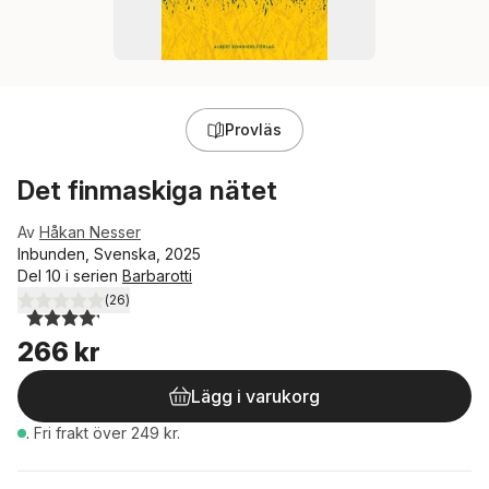
Provläs
Det finmaskiga nätet
Av
Håkan Nesser
Inbunden, Svenska, 2025
Del 10 i serien
Barbarotti
(
26
)
4,2
utav 5 stjärnor. Totalt antal röster:
266 kr
Lägg i varukorg
.
Fri frakt över 249 kr.