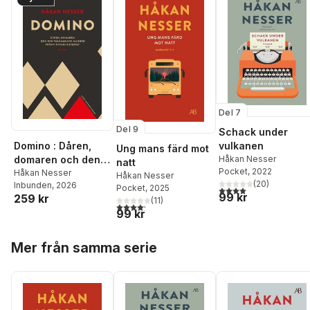
Del 7
Del 9
Schack under
Domino : Dåren,
vulkanen
Ung mans färd mot
domaren och den
Håkan Nesser
natt
Pocket
, 2022
välkammade
Håkan Nesser
Håkan Nesser
(
20
)
Inbunden
, 2026
mannen från
Pocket
, 2025
4,0
utav 5 stjärnor. Tota
99 kr
259 kr
pirayaministeriet
(
11
)
4,2
utav 5 stjärnor. Totalt antal röster:
99 kr
Hoppa över listan
Mer från samma serie