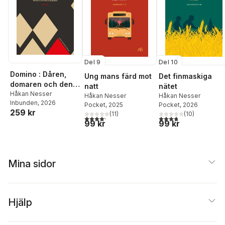
Del 9
Del 10
Domino : Dåren,
Ung mans färd mot
Det finmaskiga
domaren och den
natt
nätet
välkammade
Håkan Nesser
Håkan Nesser
Håkan Nesser
Inbunden
, 2026
mannen från
Pocket
, 2025
Pocket
, 2026
259 kr
pirayaministeriet
(
11
)
(
10
)
4,2
utav 5 stjärnor. Totalt antal röster:
3,8
utav 5 stjärnor. Tota
99 kr
99 kr
Mina sidor
Hjälp