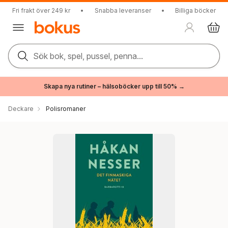
Fri frakt över 249 kr
•
Snabba leveranser
•
Billiga böcker
Sök bok, spel, pussel, penna...
Skapa nya rutiner – hälsoböcker upp till 50% →
Deckare
Polisromaner