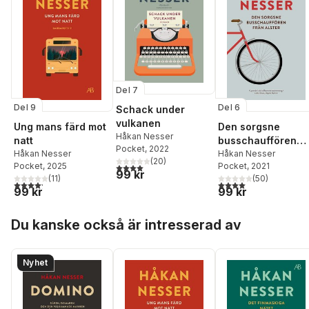
Del 7
Del 9
Del 6
Schack under
vulkanen
Ung mans färd mot
Den sorgsne
Håkan Nesser
natt
busschauffören
Pocket
, 2022
Håkan Nesser
från Alster
Håkan Nesser
(
20
)
Pocket
, 2025
Pocket
, 2021
4,0
utav 5 stjärnor. Totalt antal röster:
99 kr
(
11
)
(
50
)
4,2
utav 5 stjärnor. Totalt antal röster:
4,0
utav 5 stjärnor. Tota
99 kr
99 kr
Hoppa över listan
Du kanske också är intresserad av
Nyhet