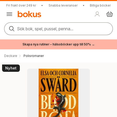
Fri frakt över 249 kr
•
Snabba leveranser
•
Billiga böcker
Sök bok, spel, pussel, penna...
Skapa nya rutiner – hälsoböcker upp till 50% →
Deckare
Polisromaner
Nyhet