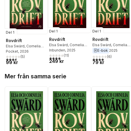
Del 1
Del 1
Del 1
Rovdrift
Rovdrift
Rovdrift
Elsa Swärd
,
Cornelia
Elsa Swärd
,
Cornelia
Elsa Swärd
,
Cornelia
Swärd
Inbunden
, 2025
Swärd
E-bok
2025
Swärd
Pocket
, 2026
(
11
)
(
6
)
(
5
)
4,1
utav 5 stjärnor. Totalt antal röster:
4,0
utav 5 stjärnor. Tota
3,6
utav 5 stjärnor. Totalt antal röster:
249 kr
79 kr
99 kr
Hoppa över listan
Mer från samma serie