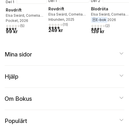
Del 1
Del 2
Del 1
Rovdrift
Blodröta
Rovdrift
Elsa Swärd
,
Cornelia
Elsa Swärd
,
Cornelia
Elsa Swärd
,
Cornelia
Swärd
Inbunden
, 2025
Swärd
E-bok
2026
Swärd
Pocket
, 2026
(
11
)
(
2
)
(
5
)
4,1
utav 5 stjärnor. Totalt antal röster:
3,5
utav 5 stjärnor. Tota
3,6
utav 5 stjärnor. Totalt antal röster:
249 kr
139 kr
99 kr
Mina sidor
Hjälp
Om Bokus
Populärt