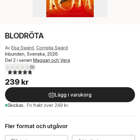
BLODRÖTA
Av
Elsa Swärd
,
Cornelia Swärd
Inbunden, Svenska, 2026
Del 2 i serien
Maggan och Vera
(
5
)
4,8
utav 5 stjärnor. Totalt antal röster:
239 kr
Lägg i varukorg
Skickas
.
Fri frakt över 249 kr.
Fler format och utgåvor