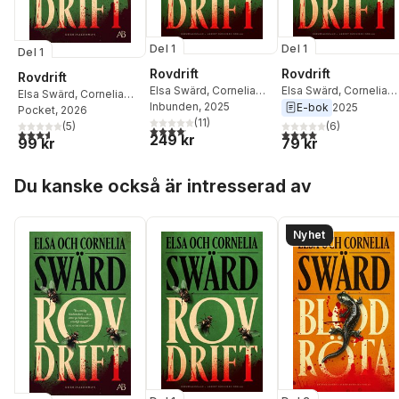
Del 1
Del 1
Del 1
Rovdrift
Rovdrift
Rovdrift
Elsa Swärd
,
Cornelia
Elsa Swärd
,
Cornelia
Elsa Swärd
,
Cornelia
Swärd
Inbunden
, 2025
Swärd
E-bok
2025
Swärd
Pocket
, 2026
(
11
)
(
6
)
(
5
)
4,1
utav 5 stjärnor. Totalt antal röster:
4,0
utav 5 stjärnor. Tota
3,6
utav 5 stjärnor. Totalt antal röster:
249 kr
79 kr
99 kr
Hoppa över listan
Du kanske också är intresserad av
Nyhet