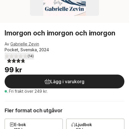
Imorgon och imorgon och imorgon
Av
Gabrielle Zevin
Pocket, Svenska, 2024
(
14
)
3,8
utav 5 stjärnor. Totalt antal röster:
99 kr
Lägg i varukorg
.
Fri frakt över 249 kr.
Fler format och utgåvor
E-bok
Ljudbok