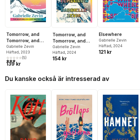
Tomorrow, and
Elsewhere
Tomorrow, and
Tomorrow, and
Gabrielle Zevin
Tomorrow, and
Häftad
, 2024
Tomorrow
Gabrielle Zevin
Tomorrow
Gabrielle Zevin
121 kr
Häftad
, 2023
Häftad
, 2024
(
5
)
154 kr
3,0
utav 5 stjärnor. Totalt antal röster:
139 kr
Hoppa över listan
Du kanske också är intresserad av