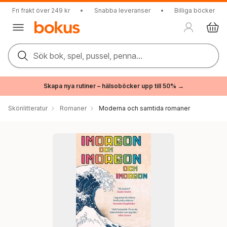
Fri frakt över 249 kr
•
Snabba leveranser
•
Billiga böcker
Sök bok, spel, pussel, penna...
Skapa nya rutiner – hälsoböcker upp till 50% →
Skönlitteratur
Romaner
Moderna och samtida romaner