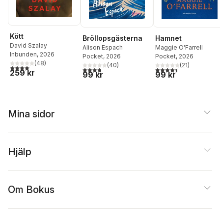
Kött
Bröllopsgästerna
Hamnet
David Szalay
Alison Espach
Maggie O'Farrell
Inbunden
, 2026
Pocket
, 2026
Pocket
, 2026
(
48
)
(
40
)
(
21
)
4,0
utav 5 stjärnor. Totalt antal röster:
3,8
utav 5 stjärnor. Totalt antal röster:
4,5
utav 5 stjärnor. Tota
259 kr
99 kr
99 kr
Mina sidor
Hjälp
Om Bokus