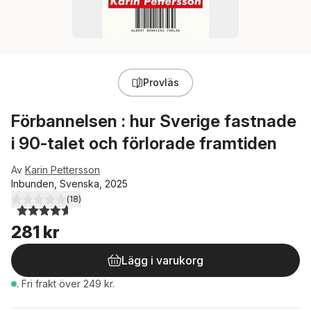
Provläs
Förbannelsen : hur Sverige fastnade
i 90-talet och förlorade framtiden
Av
Karin Pettersson
Inbunden, Svenska, 2025
(
18
)
4,6
utav 5 stjärnor. Totalt antal röster:
281 kr
Lägg i varukorg
.
Fri frakt över 249 kr.