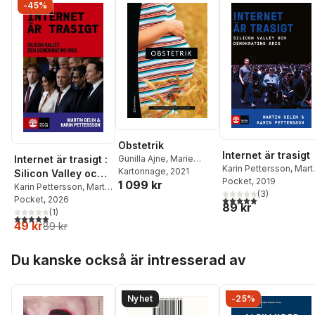
-45%
Obstetrik
Internet är trasigt
Gunilla Ajne
,
Marie
Internet är trasigt :
Karin Pettersson
,
Mart
Blomberg
Kartonnage
,
Ylva
, 2021
Silicon Valley och
Gelin
Pocket
, 2019
1 099 kr
Carlsson
,
Michael
demokratins kris
Karin Pettersson
,
Martin
(
3
)
Algovik
,
Mårten
5,0
utav 5 stjärnor. Tota
Gelin
Pocket
, 2026
89 kr
Alkmark
,
Liselott
(
1
)
5,0
utav 5 stjärnor. Totalt antal röster:
Andersson
,
Daniel
49 kr
89 kr
Axelsson
,
Ewa
Axelsson
,
Carina
Hoppa över listan
Du kanske också är intresserad av
Bejlum
,
Christina Bergh
,
Lina Bergman
,
Mats
Blennow
,
Kajsa Bohlin
,
Sophia Brismar Wendel
,
Nyhet
-25%
Jana Brodszki
,