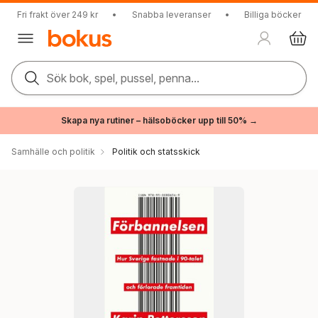
Fri frakt över 249 kr
•
Snabba leveranser
•
Billiga böcker
Sök bok, spel, pussel, penna...
Skapa nya rutiner – hälsoböcker upp till 50% →
Samhälle och politik
Politik och statsskick