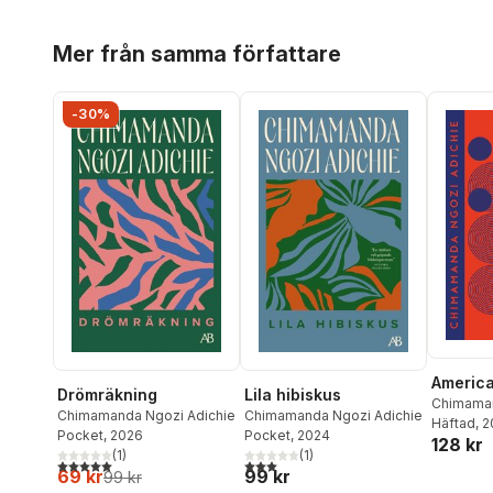
Hoppa över listan
Mer från samma författare
-30%
Americ
Drömräkning
Lila hibiskus
Chimaman
Chimamanda Ngozi Adichie
Chimamanda Ngozi Adichie
Häftad
, 
Pocket
, 2026
Pocket
, 2024
128 kr
(
1
)
(
1
)
5,0
utav 5 stjärnor. Totalt antal röster:
3,0
utav 5 stjärnor. Totalt antal röster:
69 kr
99 kr
99 kr