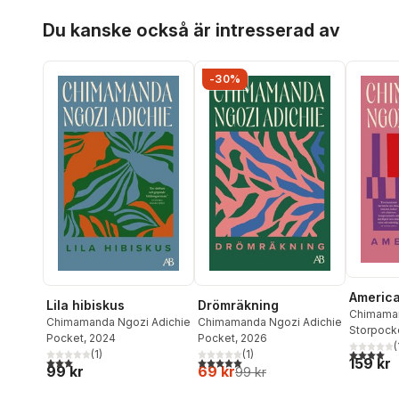
Hoppa över listan
Du kanske också är intresserad av
-30%
Americ
Lila hibiskus
Drömräkning
Chimaman
Chimamanda Ngozi Adichie
Chimamanda Ngozi Adichie
Storpock
Pocket
, 2024
Pocket
, 2026
(
4,0
utav 5 
(
1
)
(
1
)
159 kr
3,0
utav 5 stjärnor. Totalt antal röster:
5,0
utav 5 stjärnor. Totalt antal röster:
99 kr
69 kr
99 kr