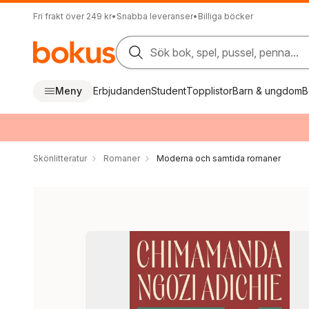
Fri frakt över 249 kr
•
Snabba leveranser
•
Billiga böcker
Sök bok, spel, pussel, penna...
Meny
Erbjudanden
Student
Topplistor
Barn & ungdom
B
Skönlitteratur
Romaner
Moderna och samtida romaner