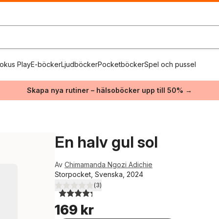
okus Play
E-böcker
Ljudböcker
Pocketböcker
Spel och pussel
Skapa nya rutiner – hälsoböcker upp till 50% →
En halv gul sol
Av
Chimamanda Ngozi Adichie
Storpocket, Svenska, 2024
(
3
)
4,3
utav 5 stjärnor. Totalt antal röster:
169 kr