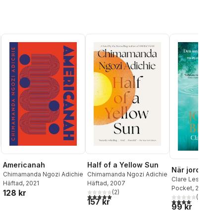
Americanah
Half of a Yellow Sun
När jorden bri
Chimamanda Ngozi Adichie
Chimamanda Ngozi Adichie
Clare Leslie Hall
Häftad
, 2021
Häftad
, 2007
Pocket
, 2026
128 kr
(
2
)
5,0
utav 5 stjärnor. Totalt antal röster:
(
58
)
al röster:
157 kr
4,1
utav 5 stjärnor.
99 kr