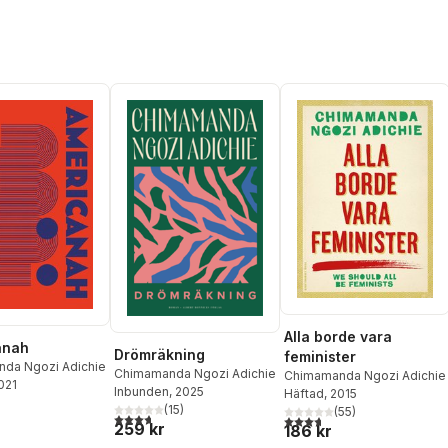
Alla borde vara
anah
Drömräkning
feminister
da Ngozi Adichie
Chimamanda Ngozi Adichie
Chimamanda Ngozi Adichie
2021
Inbunden
, 2025
Häftad
, 2015
(
15
)
(
55
)
3,7
utav 5 stjärnor. Totalt antal röster:
3,7
utav 5 stjärnor. Totalt ant
259 kr
186 kr