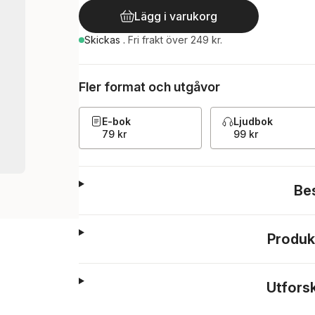
Lägg i varukorg
Skickas
.
Fri frakt över 249 kr.
Fler format och utgåvor
E-bok
Ljudbok
79 kr
99 kr
Be
Produk
Utfors