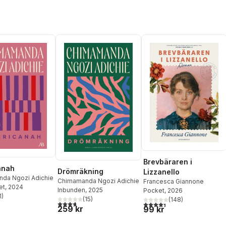
Brevbäraren i
anah
Drömräkning
Lizzanello
da Ngozi Adichie
Chimamanda Ngozi Adichie
Francesca Giannone
et
, 2024
Inbunden
, 2025
Pocket
, 2026
1
)
(
15
)
(
148
)
stjärnor. Totalt antal röster:
3,7
utav 5 stjärnor. Totalt antal röster:
4,4
utav 5 stjärnor. Totalt ant
259 kr
99 kr