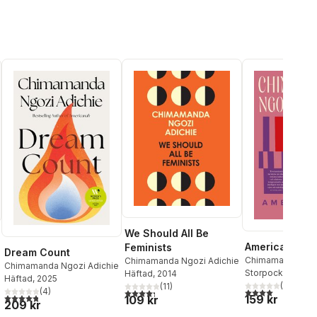
We Should All Be
Americanah
Feminists
Dream Count
Chimamanda Ngoz
Chimamanda Ngozi Adichie
Chimamanda Ngozi Adichie
Storpocket
, 2024
Häftad
, 2014
Häftad
, 2025
(
1
)
(
11
)
(
4
)
4,0
utav 5 stjärnor
4,3
utav 5 stjärnor. Totalt antal röster:
4,8
utav 5 stjärnor. Totalt antal röster:
al röster:
159 kr
109 kr
209 kr