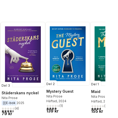
Del 2
Del 1
Del 3
Mystery Guest
Maid
Städerskans nyckel
Nita Prose
Nita Prose
Nita Prose
Häftad
, 2024
Häftad
, 2023
E-bok
2025
(
1
)
(
3
)
al röster:
4,0
utav 5 stjärnor. Totalt antal röster:
3,7
utav 5 stjärnor
(
4
)
139 kr
4,5
utav 5 stjärnor. Totalt antal röster:
155 kr
79 kr