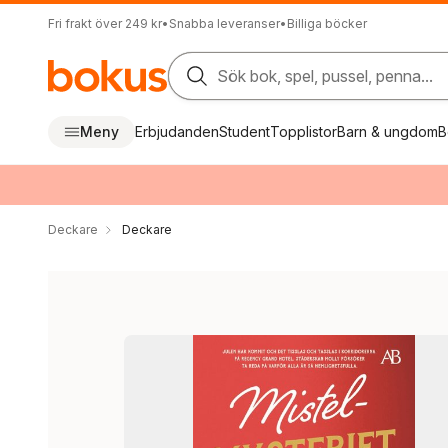
Fri frakt över 249 kr
•
Snabba leveranser
•
Billiga böcker
Sök bok, spel, pussel, penna...
Meny
Erbjudanden
Student
Topplistor
Barn & ungdom
B
Deckare
Deckare