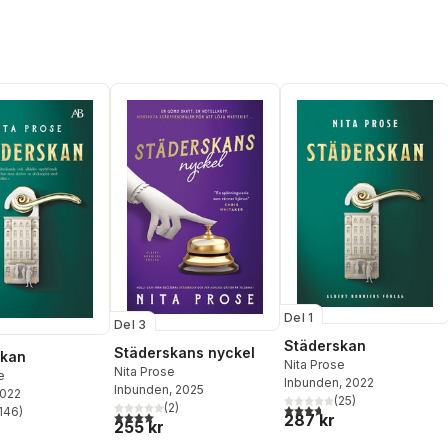
Del 1
Del 3
Städerskan
Städerskans nyckel
skan
Nita Prose
Nita Prose
e
Inbunden
, 2022
Inbunden
, 2025
2022
(
25
)
(
2
)
3,7
utav 5 stjärnor. Totalt ant
146
)
4,0
utav 5 stjärnor. Totalt antal röster:
287 kr
stjärnor. Totalt antal röster:
255 kr