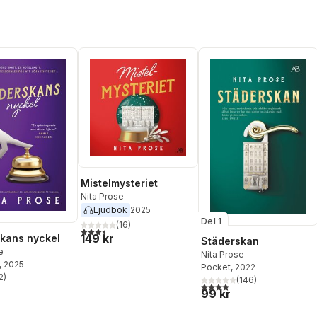
Mistelmysteriet
Nita Prose
Ljudbok
2025
Del 1
(
16
)
3,4
utav 5 stjärnor. Totalt antal röster:
149 kr
kans nyckel
Städerskan
e
Nita Prose
, 2025
Pocket
, 2022
2
)
(
146
)
stjärnor. Totalt antal röster:
3,9
utav 5 stjärnor. Totalt ant
99 kr