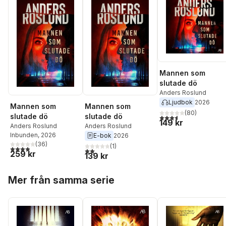
Mannen som
slutade dö
Anders Roslund
Ljudbok
2026
Mannen som
Mannen som
(
80
)
slutade dö
slutade dö
3,6
utav 5 stjärnor. Tota
149 kr
Anders Roslund
Anders Roslund
Inbunden
, 2026
E-bok
2026
(
36
)
(
1
)
3,9
utav 5 stjärnor. Totalt antal röster:
2,0
utav 5 stjärnor. Totalt antal röster:
259 kr
139 kr
Hoppa över listan
Mer från samma serie