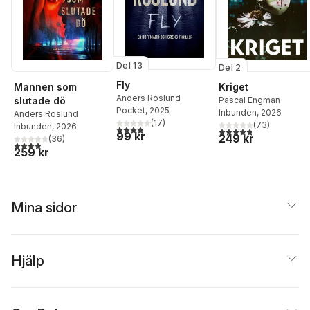
Del 13
Del 2
Fly
Mannen som
Kriget
Anders Roslund
slutade dö
Pascal Engman
Pocket
, 2025
Inbunden
, 2026
Anders Roslund
(
17
)
(
73
)
Inbunden
, 2026
3,9
utav 5 stjärnor. Totalt antal röster:
4,8
utav 5 stjärnor. Tota
99 kr
249 kr
(
36
)
3,9
utav 5 stjärnor. Totalt antal röster:
259 kr
Mina sidor
Hjälp