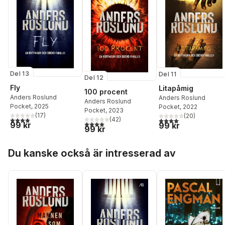
Del 13
Del 11
Del 12
Fly
Litapåmig
100 procent
Anders Roslund
Anders Roslund
Anders Roslund
Pocket
, 2025
Pocket
, 2022
Pocket
, 2023
(
17
)
(
20
)
3,9
utav 5 stjärnor. Totalt antal röster:
(
42
)
4,1
utav 5 stjärnor. Total
4,0
utav 5 stjärnor. Totalt antal röster:
99 kr
99 kr
99 kr
Hoppa över listan
Du kanske också är intresserad av