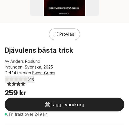
Provläs
Djävulens bästa trick
Av
Anders Roslund
Inbunden, Svenska, 2025
Del 14 i serien
Ewert Grens
(
23
)
4,1
utav 5 stjärnor. Totalt antal röster:
259 kr
Lägg i varukorg
.
Fri frakt över 249 kr.