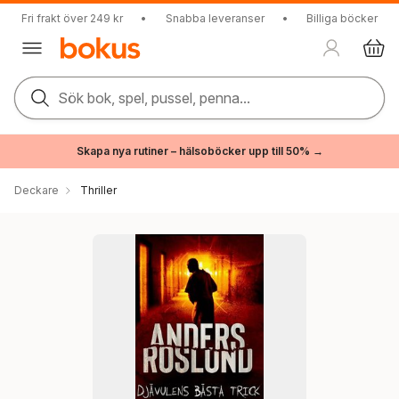
Fri frakt över 249 kr
•
Snabba leveranser
•
Billiga böcker
Sök bok, spel, pussel, penna...
Skapa nya rutiner – hälsoböcker upp till 50% →
Deckare
Thriller