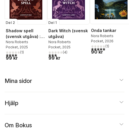
Del 2
Del 1
Onda tankar
Shadow spell
Dark Witch (svensk
Nora Roberts
(svensk utgåva) :
utgåva)
Pocket
, 2026
Längtan hem
Nora Roberts
Nora Roberts
(
1
)
Pocket
, 2025
Pocket
, 2025
5,0
utav 5 stjärnor. Tota
90 kr
(
1
)
(
4
)
4,0
utav 5 stjärnor. Totalt antal röster:
3,0
utav 5 stjärnor. Totalt antal röster:
99 kr
99 kr
Mina sidor
Hjälp
Om Bokus