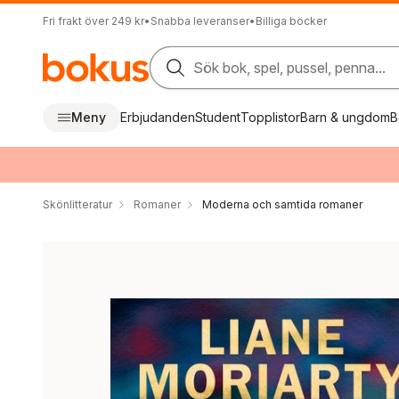
Fri frakt över 249 kr
•
Snabba leveranser
•
Billiga böcker
Sök bok, spel, pussel, penna...
Meny
Erbjudanden
Student
Topplistor
Barn & ungdom
B
Skönlitteratur
Romaner
Moderna och samtida romaner