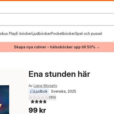
okus Play
E-böcker
Ljudböcker
Pocketböcker
Spel och pussel
Skapa nya rutiner – hälsoböcker upp till 50% →
Ena stunden här
Av
Liane Moriarty
Ljudbok
Svenska
, 
2025
(
150
)
3,9
utav 5 stjärnor. Totalt antal röster:
99 kr