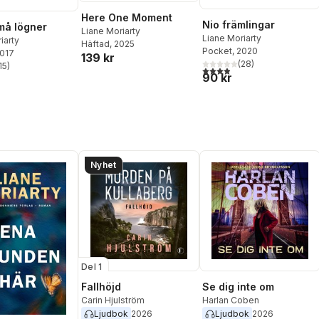
Here One Moment
Nio främlingar
må lögner
Liane Moriarty
Liane Moriarty
iarty
Häftad
, 2025
Pocket
, 2020
2017
139 kr
(
28
)
15
)
3,9
utav 5 stjärnor. Totalt ant
stjärnor. Totalt antal röster:
90 kr
Nyhet
Del 1
Fallhöjd
Se dig inte om
Carin Hjulström
Harlan Coben
Ljudbok
2026
Ljudbok
2026