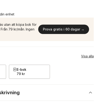
 din enhet
äs utan att köpa bok för
n. Från 79 kr/mån. Ingen
Prova gratis i 60 dagar →
Visa alla
E-bok
79 kr
skrivning