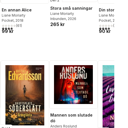
Del 2
Stora små sanningar
En annan Alice
Din stora kärl
Liane Moriarty
Liane Moriarty
Liane Moriarty
Inbunden
, 2026
Pocket
, 2018
Pocket
, 2021
265 kr
(
61
)
(
31
)
al röster:
3,8
utav 5 stjärnor. Totalt antal röster:
3,9
utav 5 stjärnor
99 kr
90 kr
Mannen som slutade
dö
Anders Roslund