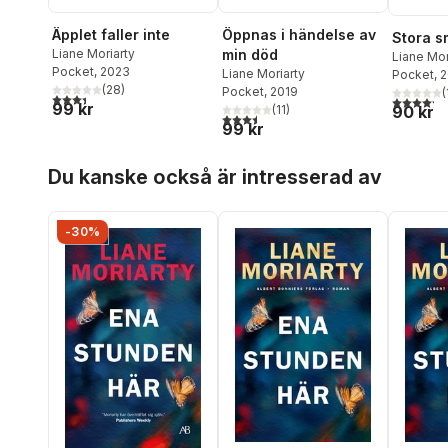
Äpplet faller inte
Öppnas i händelse av
Stora s
Liane Moriarty
min död
Liane Mor
Pocket
, 2023
Liane Moriarty
Pocket
, 
(
28
)
Pocket
, 2019
(
3,4
utav 5 stjärnor. Totalt antal röster:
4,2
utav 5 
99 kr
(
11
)
90 kr
3,5
utav 5 stjärnor. Totalt antal röster:
99 kr
Hoppa över listan
Du kanske också är intresserad av
-30%