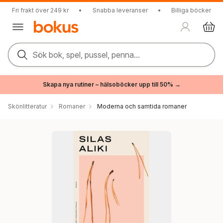
Fri frakt över 249 kr
•
Snabba leveranser
•
Billiga böcker
Sök bok, spel, pussel, penna...
Skapa nya rutiner – hälsoböcker upp till 50% →
Skönlitteratur
Romaner
Moderna och samtida romaner