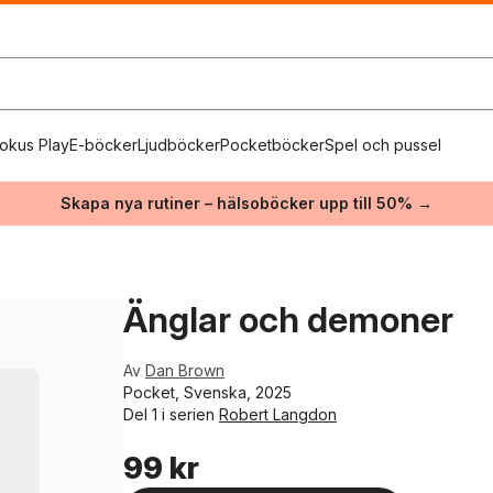
okus Play
E-böcker
Ljudböcker
Pocketböcker
Spel och pussel
Skapa nya rutiner – hälsoböcker upp till 50% →
Änglar och demoner
Av
Dan Brown
Pocket, Svenska, 2025
Del 1 i serien
Robert Langdon
99 kr