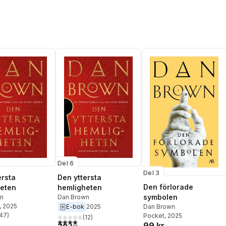
Del 6
Del 3
ersta
Den yttersta
Den förlorade
eten
hemligheten
symbolen
n
Dan Brown
, 2025
Dan Brown
E-bok
2025
47
)
Pocket
, 2025
(
12
)
stjärnor. Totalt antal röster:
3,9
utav 5 stjärnor. Totalt antal röster:
99 kr