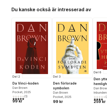
Hoppa över listan
Du kanske också är intresserad av
Del 6
Del 2
Del 3
Den ytt
Da Vinci-koden
Den förlorade
hemligh
Dan Brown
symbolen
Dan Brow
Pocket
, 2025
Inbunden
Dan Brown
(
1
)
(
Pocket
, 2025
5,0
utav 5 stjärnor. Totalt antal röster:
3,8
utav 5 
99 kr
259 kr
99 kr