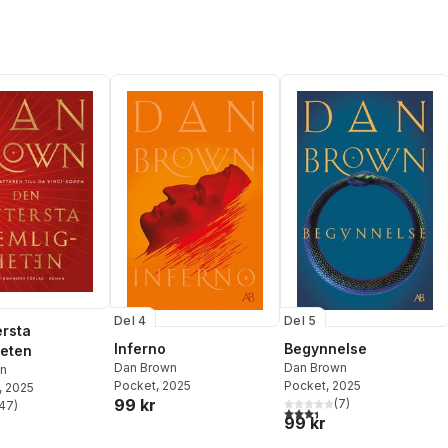
Del 4
Del 5
ersta
Inferno
Begynnelse
eten
Dan Brown
Dan Brown
n
Pocket
, 2025
Pocket
, 2025
, 2025
99 kr
(
7
)
47
)
3,4
utav 5 stjärnor. Totalt ant
stjärnor. Totalt antal röster:
99 kr