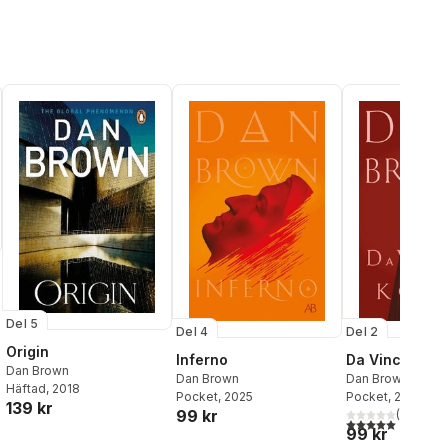
Del 5
Del 4
Del 2
Origin
Inferno
Da Vinci-kod
al röster:
Dan Brown
Dan Brown
Dan Brown
Häftad
, 2018
Pocket
, 2025
Pocket
, 2025
139 kr
99 kr
(
1
)
5,0
utav 5 stjärnor.
99 kr