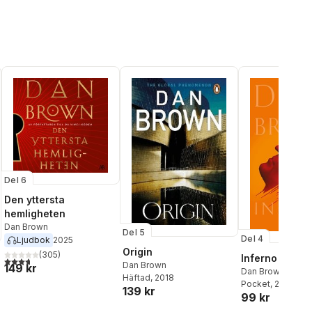
Del 6
Den yttersta
hemligheten
Dan Brown
Del 5
Del 4
Ljudbok
2025
Origin
(
305
)
Inferno
3,7
utav 5 stjärnor. Totalt antal röster:
Dan Brown
149 kr
Dan Brown
Häftad
, 2018
Pocket
, 2025
139 kr
99 kr