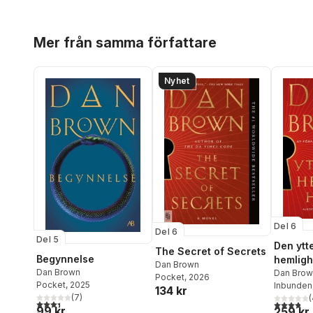
Hoppa över listan
Mer från samma författare
Nyhet
Del 6
Del 6
Del 5
Den ytt
The Secret of Secrets
Begynnelse
hemligh
Dan Brown
Dan Brown
Dan Brow
Pocket
, 2026
Pocket
, 2025
Inbunden
134 kr
(
7
)
(
3,4
utav 5 stjärnor. Totalt antal röster:
3,8
utav 5 
99 kr
259 kr