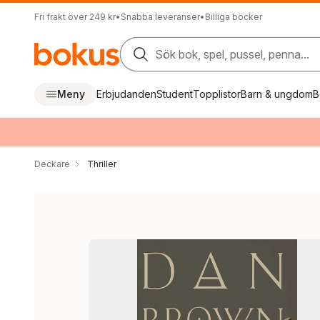
Fri frakt över 249 kr
•
Snabba leveranser
•
Billiga böcker
Sök bok, spel, pussel, penna...
Meny
Erbjudanden
Student
Topplistor
Barn & ungdom
B
Deckare
Thriller