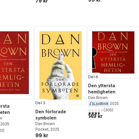
79 kr
Del 6
Den yttersta
hemligheten
Dan Brown
Del 3
Ljudbok
2025
ersta
(
305
)
Den förlorade
eten
3,7
utav 5 stjärnor. Totalt ant
149 kr
symbolen
n
Dan Brown
2025
Pocket
, 2025
12
)
stjärnor. Totalt antal röster:
99 kr