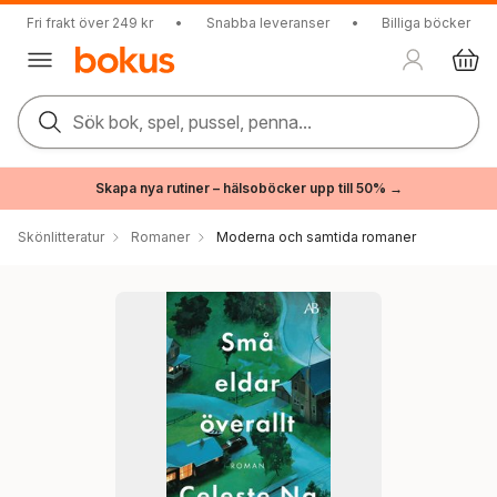
Fri frakt över 249 kr
•
Snabba leveranser
•
Billiga böcker
Sök bok, spel, pussel, penna...
Skapa nya rutiner – hälsoböcker upp till 50% →
Skönlitteratur
Romaner
Moderna och samtida romaner