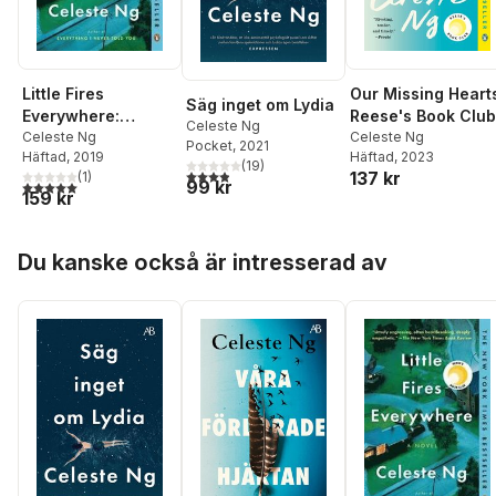
Little Fires
Our Missing Heart
Säg inget om Lydia
Everywhere:
Reese's Book Club
Celeste Ng
Reese's Book Club
Celeste Ng
Celeste Ng
Pocket
, 2021
Häftad
, 2019
Häftad
, 2023
(
19
)
3,9
utav 5 stjärnor. Totalt antal röster:
137 kr
(
1
)
99 kr
5,0
utav 5 stjärnor. Totalt antal röster:
159 kr
Hoppa över listan
Du kanske också är intresserad av