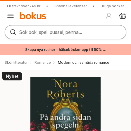
Fri frakt över 249 kr
•
Snabba leveranser
•
Billiga böcker
Sök bok, spel, pussel, penna...
Skapa nya rutiner – hälsoböcker upp till 50% →
Skönlitteratur
Romance
Modern och samtida romance
Nyhet