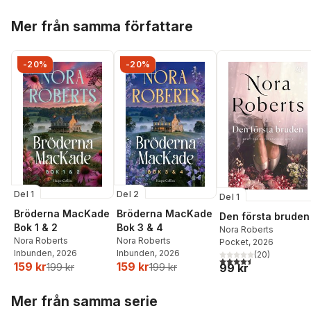
Hoppa över listan
Mer från samma författare
-20%
-20%
Del 1
Del 2
Del 1
Bröderna MacKade
Bröderna MacKade
Den första bruden
Bok 1 & 2
Bok 3 & 4
Nora Roberts
Nora Roberts
Nora Roberts
Pocket
, 2026
Inbunden
, 2026
Inbunden
, 2026
(
20
)
4,5
utav 5 stjärnor. Tota
159 kr
159 kr
199 kr
199 kr
99 kr
Hoppa över listan
Mer från samma serie