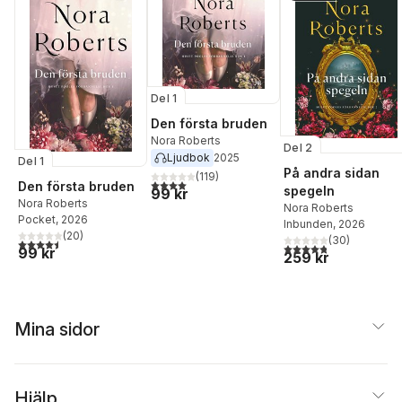
Del 1
Den första bruden
Nora Roberts
Del 2
Ljudbok
2025
Del 1
På andra sidan
(
119
)
4,0
utav 5 stjärnor. Totalt antal röster:
Den första bruden
spegeln
99 kr
Nora Roberts
Nora Roberts
Pocket
, 2026
Inbunden
, 2026
(
20
)
(
30
)
4,5
utav 5 stjärnor. Totalt antal röster:
4,8
utav 5 stjärnor. Tota
99 kr
259 kr
Mina sidor
Hjälp