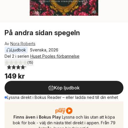
På andra sidan spegeln
Av
Nora Roberts
Ljudbok
Svenska
, 
2026
Del 2 i serien
Huset Pooles förbannelse
(
15
)
4,2
utav 5 stjärnor. Totalt antal röster:
149 kr
Köp ljudbok
Lyssna direkt i Bokus Reader – eller ladda ned till din enhet
Finns även i Bokus Play
Lyssna och läs utan att köpa
bok för bok - välj din nästa titel direkt i appen. Från 79