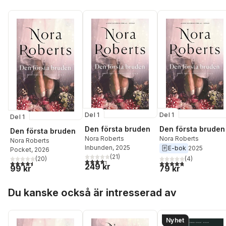
Del 1
Del 1
Del 1
Den första bruden
Den första bruden
Den första bruden
Nora Roberts
Nora Roberts
Nora Roberts
Inbunden
, 2025
E-bok
2025
Pocket
, 2026
(
21
)
(
4
)
(
20
)
4,3
utav 5 stjärnor. Totalt antal röster:
4,8
utav 5 stjärnor. Tota
4,5
utav 5 stjärnor. Totalt antal röster:
249 kr
79 kr
99 kr
Hoppa över listan
Du kanske också är intresserad av
Nyhet