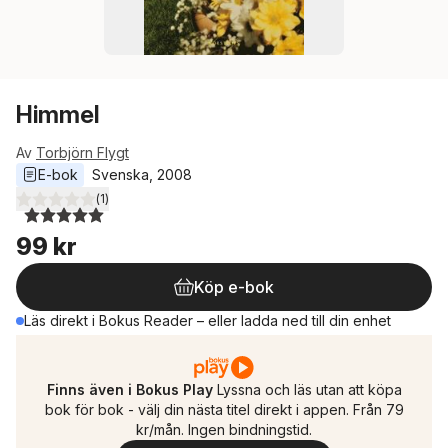
Himmel
Av
Torbjörn Flygt
E-bok
Svenska
, 
2008
(
1
)
5,0
utav 5 stjärnor. Totalt antal röster:
99 kr
Köp e-bok
Läs direkt i Bokus Reader – eller ladda ned till din enhet
Finns även i Bokus Play
Lyssna och läs utan att köpa
bok för bok - välj din nästa titel direkt i appen. Från 79
kr/mån. Ingen bindningstid.