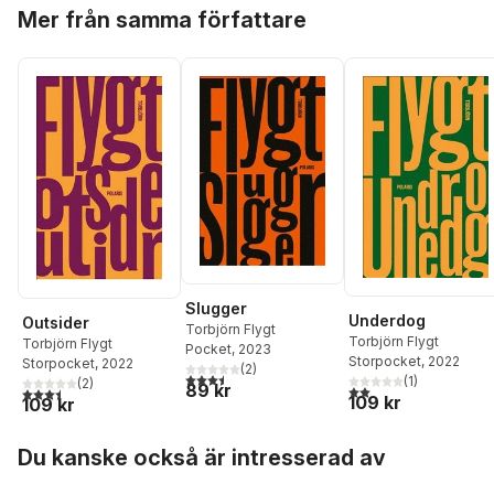
Hoppa över listan
Mer från samma författare
Slugger
Underdog
Outsider
Torbjörn Flygt
Torbjörn Flygt
Torbjörn Flygt
Pocket
, 2023
Storpocket
, 2022
Storpocket
, 2022
(
2
)
3,5
utav 5 stjärnor. Totalt antal röster:
(
1
)
(
2
)
89 kr
2,0
utav 5 stjärnor. Tota
3,5
utav 5 stjärnor. Totalt antal röster:
109 kr
109 kr
Hoppa över listan
Du kanske också är intresserad av