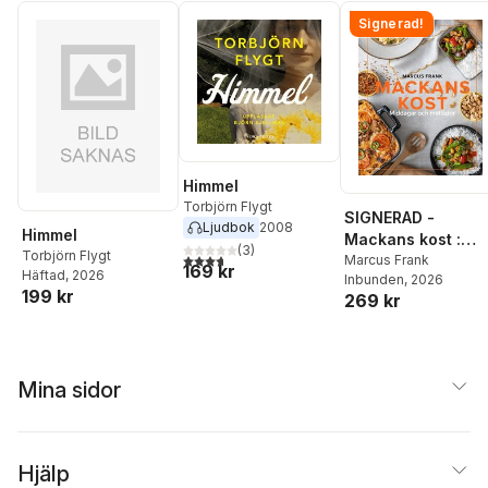
Signerad!
Himmel
Torbjörn Flygt
SIGNERAD -
Ljudbok
2008
Himmel
Mackans kost :
(
3
)
Torbjörn Flygt
3,7
utav 5 stjärnor. Totalt antal röster:
Middagar och
Marcus Frank
169 kr
Häftad
, 2026
Inbunden
, 2026
matlådor
199 kr
269 kr
Mina sidor
Hjälp