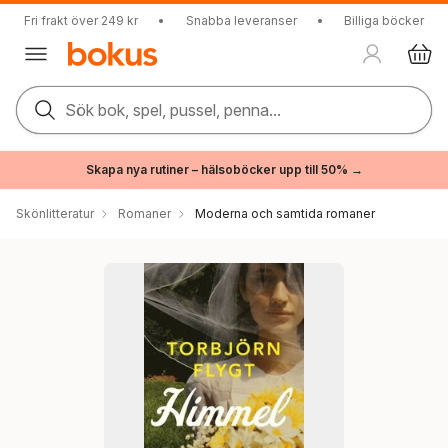
Fri frakt över 249 kr
•
Snabba leveranser
•
Billiga böcker
Sök bok, spel, pussel, penna...
Skapa nya rutiner – hälsoböcker upp till 50% →
Skönlitteratur
Romaner
Moderna och samtida romaner