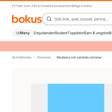
Fri frakt över 249 kr
•
Snabba leveranser
•
Billiga böcker
Sök bok, spel, pussel, penna...
Meny
Erbjudanden
Student
Topplistor
Barn & ungdom
B
Skönlitteratur
Romaner
Moderna och samtida romaner