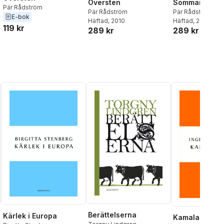
Översten
Sommargäste
Pär Rådström
Pär Rådström
Pär Rådström
E-bok
Häftad
, 2010
Häftad
, 2010
119 kr
289 kr
289 kr
Berättelserna
Kärlek i Europa
Kamalas bok