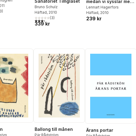
indgren
Sanatoriet Timglaset
medan vi sysslar med
011
Bruno Schulz
annat
Lennart Hagerfors
3
)
Häftad
, 2010
Häftad
, 2010
stjärnor. Totalt antal röster:
239 kr
(
3
)
3,3
utav 5 stjärnor. Totalt antal röster:
339 kr
en
Ballong till månen
Ärans portar
tröm
Pär Rådström
Pär Rådström