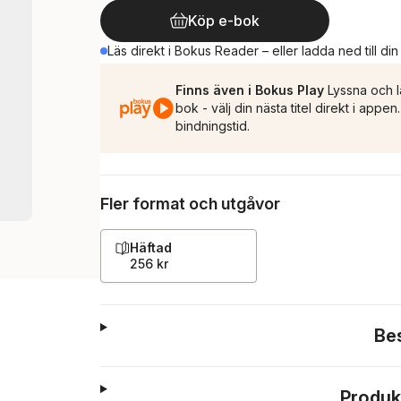
Köp e-bok
Läs direkt i Bokus Reader – eller ladda ned till di
Finns även i Bokus Play
Lyssna och l
bok - välj din nästa titel direkt i appe
bindningstid.
Fler format och utgåvor
Häftad
256 kr
Be
Produk