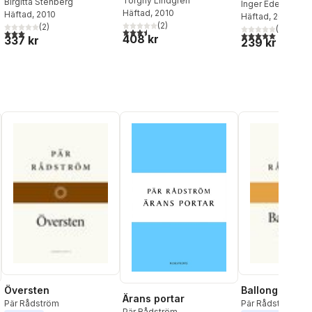
Torgny Lindgren
Birgitta Stenberg
Inger Edelfeldt
Häftad
, 2010
Häftad
, 2010
Häftad
, 2010
(
2
)
(
2
)
(
1
)
3,5
utav 5 stjärnor. Totalt antal röster:
3,0
utav 5 stjärnor. Totalt antal röster:
5,0
utav 5 stjärnor.
408 kr
337 kr
239 kr
Översten
Ballong till m
Ärans portar
Pär Rådström
Pär Rådström
Pär Rådström