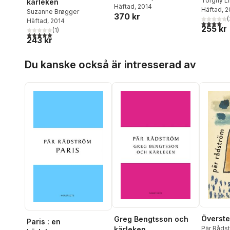
Torgny L
kärleken
Häftad
, 2014
Häftad
, 2
Suzanne Brøgger
370 kr
(
Häftad
, 2014
4,0
utav 5 
255 kr
(
1
)
5,0
utav 5 stjärnor. Totalt antal röster:
243 kr
Hoppa över listan
Du kanske också är intresserad av
Överst
Greg Bengtsson och
Paris : en
Pär Råds
kärleken