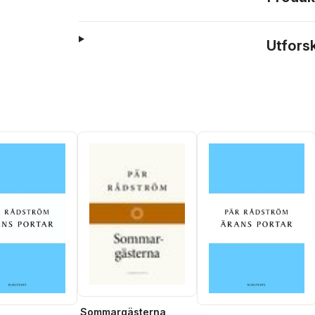
Utfors
Sommargästerna