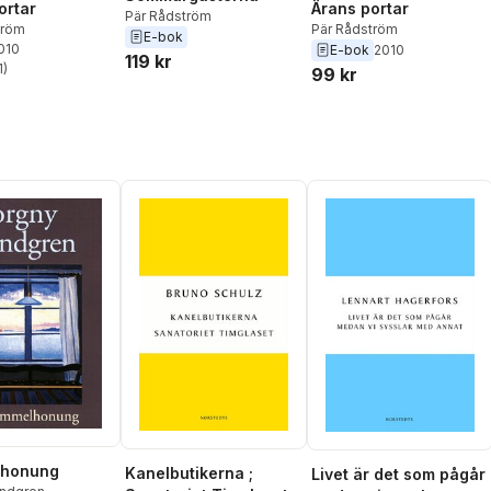
ortar
Ärans portar
Pär Rådström
tröm
Pär Rådström
E-bok
2010
E-bok
2010
119 kr
1
)
99 kr
stjärnor. Totalt antal röster:
honung
Kanelbutikerna ;
Livet är det som pågår