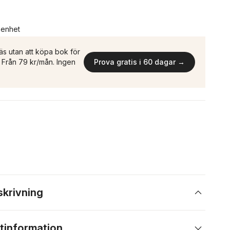
n enhet
äs utan att köpa bok för
n. Från 79 kr/mån. Ingen
Prova gratis i 60 dagar →
skrivning
tinformation