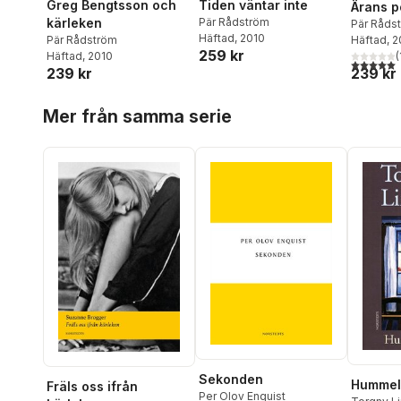
Greg Bengtsson och
Tiden väntar inte
Ärans p
kärleken
Pär Rådström
Pär Råds
Häftad
, 2010
Häftad
, 
Pär Rådström
259 kr
(
Häftad
, 2010
5,0
utav 5 
239 kr
239 kr
Hoppa över listan
Mer från samma serie
Sekonden
Hummel
Fräls oss ifrån
Per Olov Enquist