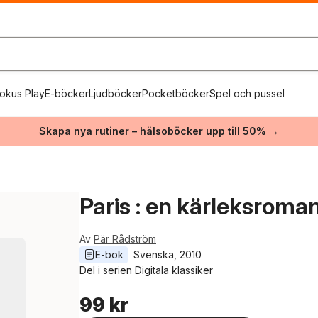
okus Play
E-böcker
Ljudböcker
Pocketböcker
Spel och pussel
Skapa nya rutiner – hälsoböcker upp till 50% →
Paris : en kärleksroma
Av
Pär Rådström
E-bok
Svenska
, 
2010
Del i serien
Digitala klassiker
99 kr